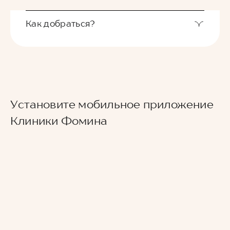
Как добраться?
Выход из станции метро Новаторская через
Установите мобильное приложение
второй вестибюль, далее направо. По улице
Новаторов движемся прямо, спускаемся по
Клиники Фомина
лестнице и идем вдоль школ (путь лежит между
двух школ) до улицы Эльдара Рязанова. По ней
также следуем прямо. Клиника будет
находиться по правой стороне.
Для тех, кто добирается к нам на личном авто
перед клиникой предусмотрена бесплатная
парковка.