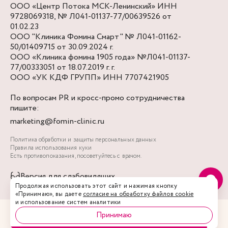
ООО «Центр Потока МСК-Ленинский» ИНН
9728069318, № Л041-01137-77/00639526 от
01.02.23
ООО "Клиника Фомина Смарт" № Л041-01162-
50/01409715 от 30.09.2024 г.
ООО «Клиника фомина 1905 года» №Л041-01137-
77/00333051 от 18.07.2019 г. г.
ООО «УК КДФ ГРУПП» ИНН 7707421905
По вопросам PR и кросс-промо сотрудничества
пишите:
marketing@fomin-clinic.ru
Политика обработки и защиты персональных данных
Правила использования куки
Есть противопоказания, посоветуйтесь с врачом.
Версия для слабовидящих
Акции
Врачи
Запись
Услуги
Профиль