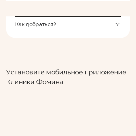
Как добраться?
Выход из станции метро Новаторская через
Установите мобильное приложение
второй вестибюль, далее направо. По улице
Новаторов движемся прямо, спускаемся по
Клиники Фомина
лестнице и идем вдоль школ (путь лежит между
двух школ) до улицы Эльдара Рязанова. По ней
также следуем прямо. Клиника будет
находиться по правой стороне.
Для тех, кто добирается к нам на личном авто
перед клиникой предусмотрена бесплатная
парковка.