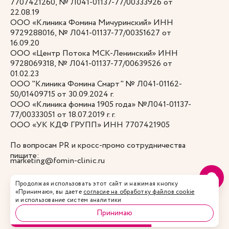
7707421260, № Л041-01137-77/00333926 от
22.08.19
ООО «Клиника Фомина Мичуринский» ИНН
9729288016, № Л041-01137-77/00351627 от
16.09.20
ООО «Центр Потока МСК-Ленинский» ИНН
9728069318, № Л041-01137-77/00639526 от
01.02.23
ООО "Клиника Фомина Смарт" № Л041-01162-
50/01409715 от 30.09.2024 г.
ООО «Клиника фомина 1905 года» №Л041-01137-
77/00333051 от 18.07.2019 г. г.
ООО «УК КДФ ГРУПП» ИНН 7707421905
По вопросам PR и кросс-промо сотрудничества
пишите:
marketing@fomin-clinic.ru
Продолжая использовать этот сайт и нажимая кнопку
Правила использования куки
«Принимаю», вы даете
согласие на обработку файлов cookie
Есть противопоказания, посоветуйтесь с врачом.
и использование систем аналитики
Версия для слабовидящих
Принимаю