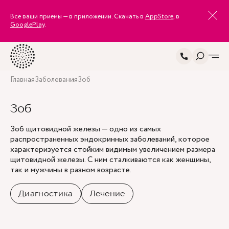
Все ваши приемы — в приложении. Скачать в
AppStore
, в
GooglePlay
.
Главная
Заболевания
Зоб
Зоб
Зоб щитовидной железы — одно из самых
распространенных эндокринных заболеваний, которое
характеризуется стойким видимым увеличением размера
щитовидной железы. С ним сталкиваются как женщины,
так и мужчины в разном возрасте.
Диагностика
Лечение