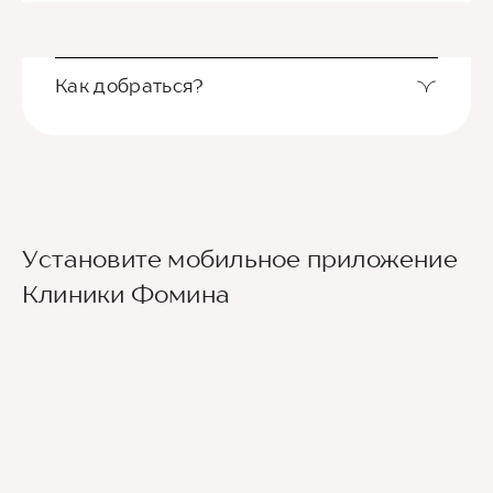
Как добраться?
Выход из станции метро Новаторская через
Установите мобильное приложение
второй вестибюль, далее направо. По улице
Новаторов движемся прямо, спускаемся по
Клиники Фомина
лестнице и идем вдоль школ (путь лежит между
двух школ) до улицы Эльдара Рязанова. По ней
также следуем прямо. Клиника будет
находиться по правой стороне.
Для тех, кто добирается к нам на личном авто
перед клиникой предусмотрена бесплатная
парковка.