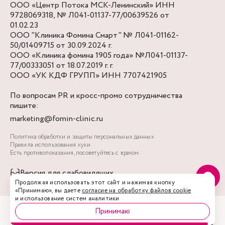
ООО «Центр Потока МСК-Ленинский» ИНН
9728069318, № Л041-01137-77/00639526 от
01.02.23
ООО "Клиника Фомина Смарт" № Л041-01162-
50/01409715 от 30.09.2024 г.
ООО «Клиника фомина 1905 года» №Л041-01137-
77/00333051 от 18.07.2019 г. г.
ООО «УК КДФ ГРУПП» ИНН 7707421905
По вопросам PR и кросс-промо сотрудничества
пишите:
marketing@fomin-clinic.ru
Политика обработки и защиты персональных данных
Правила использования куки
Есть противопоказания, посоветуйтесь с врачом.
Версия для слабовидящих
Акции
Врачи
Запись
Услуги
Профиль