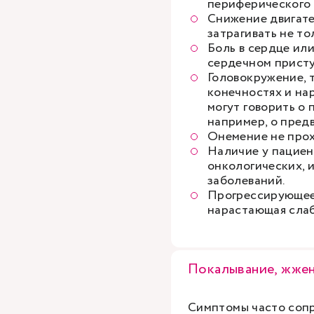
периферического 
Снижение двигате
затрагивать не то
Боль в сердце ил
сердечном присту
Головокружение, т
конечностях и на
могут говорить о
например, о пред
Онемение не прох
Наличие у пациен
онкологических, 
заболеваний.
Прогрессирующее 
нарастающая слаб
Покалывание, жже
Симптомы часто соп