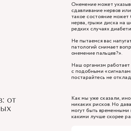
Онемение может указыв
сдавливание нервов или
такое состояние может
нерва, грыжи диска на 
редких случаях диабети
Не пытаемся вас напуга
патологий снимает вопр
онемение пальцев?».
Наш организм работает
с подобными «сигналами
постарайтесь не отклад
Как мы уже сказали, ино
: от
никаких рисков. Но дав
ных
могут быть временными 
какими лучше скорее ра