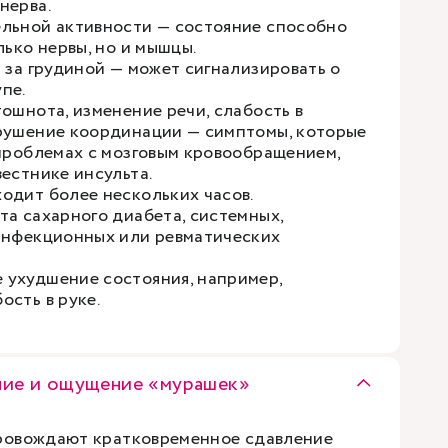
нерва.
льной активности — состояние способно
лько нервы, но и мышцы.
и за грудиной — может сигнализировать о
пе.
ошнота, изменение речи, слабость в
рушение координации — симптомы, которые
 проблемах с мозговым кровообращением,
вестнике инсульта.
одит более нескольких часов.
та сахарного диабета, системных,
инфекционных или ревматических
ухудшение состояния, например,
ость в руке.
ние и ощущение «мурашек»
ровождают кратковременное сдавление