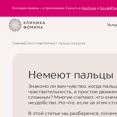
Все ваши приемы — в приложении. Скачать в
AppStore
, в
GooglePla
Услу
Главная
Симптомы
Немеют пальцы на руках
Немеют пальцы 
Знакомо ли вам чувство, когда паль
чувствительность, а простое движе
сложным? Многие считают, что оне
неудобство. Но что, если за этим с
В этой статье мы разберемся, почему