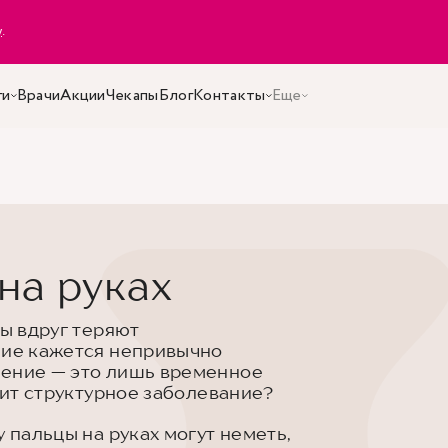
y
.
ги
Врачи
Акции
Чекапы
Блог
Контакты
Еще
на руках
цы вдруг теряют
ние кажется непривычно
мение — это лишь временное
тоит структурное заболевание?
 пальцы на руках могут неметь,