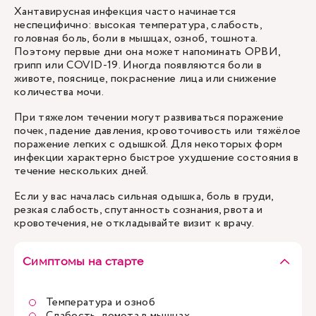
Хантавирусная инфекция часто начинается
неспецифично: высокая температура, слабость,
головная боль, боли в мышцах, озноб, тошнота.
Поэтому первые дни она может напоминать ОРВИ,
грипп или COVID-19. Иногда появляются боли в
животе, пояснице, покраснение лица или снижение
количества мочи.
При тяжелом течении могут развиваться поражение
почек, падение давления, кровоточивость или тяжёлое
поражение легких с одышкой. Для некоторых форм
инфекции характерно быстрое ухудшение состояния в
течение нескольких дней.
Если у вас началась сильная одышка, боль в груди,
резкая слабость, спутанность сознания, рвота и
кровотечения, не откладывайте
визит к врачу
.
Симптомы на старте
Температура и озноб
Слабость, ломота в мышцах