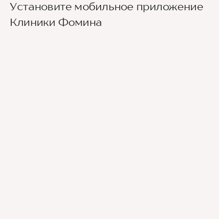
Установите мобильное приложение
второй вестибюль, далее направо. По улице
Новаторов движемся прямо, спускаемся по
Клиники Фомина
лестнице и идем вдоль школ (путь лежит между
двух школ) до улицы Эльдара Рязанова. По ней
также следуем прямо. Клиника будет
находиться по правой стороне.
Для тех, кто добирается к нам на личном авто
перед клиникой предусмотрена бесплатная
парковка.