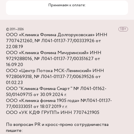
Принимаем к оплате:
© 2011—2026
ООО «Клиника Фомина Долгоруковская» ИНН
7707421260, № Л041-01137-77/00333926 от
22.08.19
ООО «Клиника Фомина Мичуринский» ИНН
9729288016, № Л041-01137-77/00351627 от
16.09.20
ООО «Центр Потока МСК-Ленинский» ИНН
9728069318, № Л041-01137-77/00639526 от
01.02.23
ООО "Клиника Фомина Смарт" № Л041-01162-
50/01409715 от 30.09.2024 г.
ООО «Клиника фомина 1905 года» №Л041-01137-
77/00333051 от 18.07.2019 г. г.
ООО «УК КДФ ГРУПП» ИНН 7707421905
По вопросам PR и кросс-промо сотрудничества
пишите: