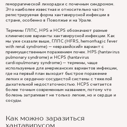
геморрагической лихорадки с почечным синдромом.
Это наиболее известная и относительно часто
регистрируемая форма хантавирусной инфекции в
стране, особенно в Поволжье и на Урале.
Термины ГЛПС, HPS и HCPS обозначают разные
клинические варианты хантавирусной инфекции. Как
мы уже сказали выше, ГЛПС (HFRS, hemorrhagic fever
with renal syndrome) — «евразийский» вариант с
преимущественным поражением почек. HPS (hantavirus
pulmonary syndrome) и HCPS (hantavirus
cardiopulmonary syndrome) — термины, чаще
используемые для американских вариантов инфекции,
где на первый план выходит быстрое поражение
легких и сердечно-сосудистой системы с тяжелой
дыхательной недостаточностью. HCPS считается
более точным современным названием, потому что
болезнь затрагивает не только легкие, но и сердце и
сосуды.
Как можно заразиться
хантавирусом