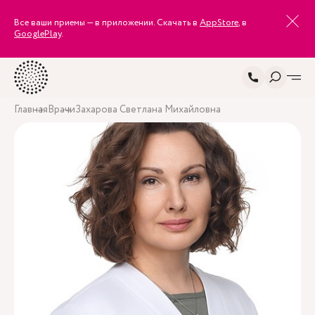
Все ваши приемы — в приложении. Скачать в
AppStore
, в
GooglePlay
.
Главная
Врачи
Захарова Светлана Михайловна