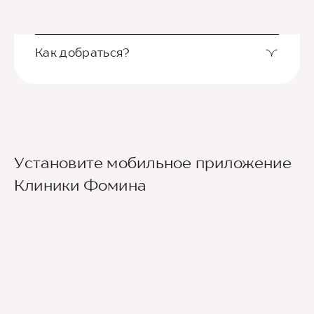
Как добраться?
Выход из станции метро Новаторская через
Установите мобильное приложение
второй вестибюль, далее направо. По улице
Новаторов движемся прямо, спускаемся по
Клиники Фомина
лестнице и идем вдоль школ (путь лежит между
двух школ) до улицы Эльдара Рязанова. По ней
также следуем прямо. Клиника будет
находиться по правой стороне.
Для тех, кто добирается к нам на личном авто
перед клиникой предусмотрена бесплатная
парковка.