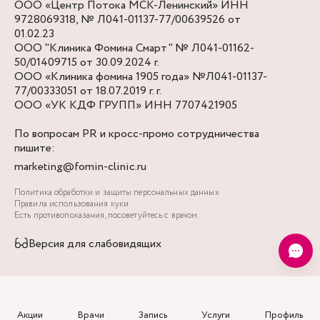
ООО «Центр Потока МСК-Ленинский» ИНН
9728069318, № Л041-01137-77/00639526 от
01.02.23
ООО "Клиника Фомина Смарт" № Л041-01162-
50/01409715 от 30.09.2024 г.
ООО «Клиника фомина 1905 года» №Л041-01137-
77/00333051 от 18.07.2019 г. г.
ООО «УК КДФ ГРУПП» ИНН 7707421905
По вопросам PR и кросс-промо сотрудничества
пишите:
marketing@fomin-clinic.ru
Политика обработки и защиты персональных данных
Правила использования куки
Есть противопоказания, посоветуйтесь с врачом.
Версия для слабовидящих
Акции
Врачи
Запись
Услуги
Профиль