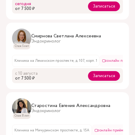
сегодня
Записаться
oт 7 500 ₽
Смирнова Светлана Алексеевна
Эндокринолог
Стаж 5 лет
Клиника на Ленинском проспекте, д. 107, корп. 1
онлайн приём
с 10 августа
Записаться
oт 7 500 ₽
Старостина Евгения Александровна
Эндокринолог
Стаж 8 лет
Клиника на Мичуринском проспекте, д. 15А
онлайн приём
в