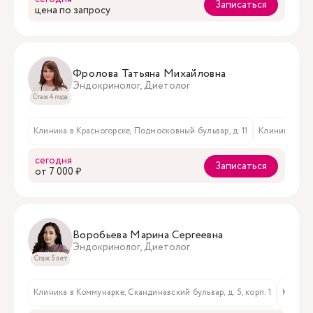
Записаться
цена по запросу
Фролова Татьяна Михайловна
Эндокринолог, Диетолог
Стаж 4 года
Клиника в Красногорске, Подмосковный бульвар, д. 11
Клиника на Ст
сегодня
Записаться
oт 7 000 ₽
Воробьева Марина Сергеевна
Эндокринолог, Диетолог
Стаж 5 лет
Клиника в Коммунарке, Скандинавский бульвар, д. 5, корп. 1
Клиника