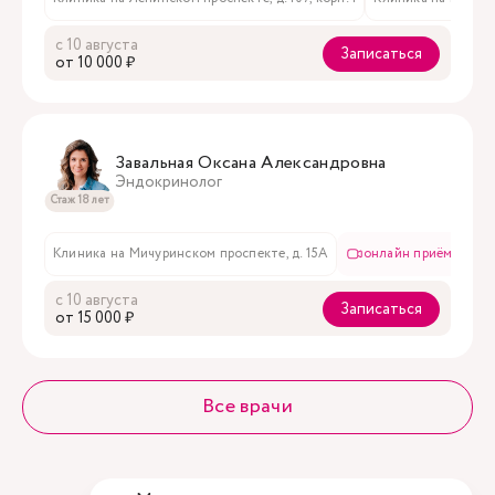
с 10 августа
Записаться
oт 10 000 ₽
Завальная Оксана Александровна
Эндокринолог
Стаж 18 лет
Клиника на Мичуринском проспекте, д. 15А
онлайн приём
в
с 10 августа
Записаться
oт 15 000 ₽
Все врачи