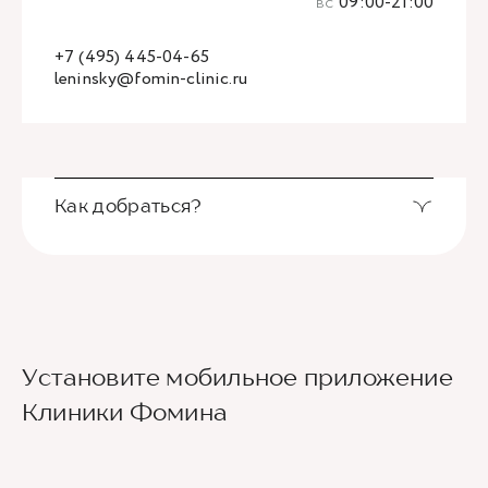
вс
09:00-21:00
+7 (495) 445-04-65
leninsky@fomin-clinic.ru
Как добраться?
Выход из станции метро Новаторская через
Установите мобильное приложение
второй вестибюль, далее направо. По улице
Новаторов движемся прямо, спускаемся по
Клиники Фомина
лестнице и идем вдоль школ (путь лежит между
двух школ) до улицы Эльдара Рязанова. По ней
также следуем прямо. Клиника будет