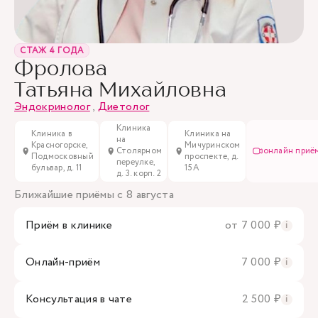
СТАЖ 4 ГОДА
Фролова
Татьяна Михайловна
Эндокринолог
,
Диетолог
Клиника
Клиника в
Клиника на
на
Красногорске,
Мичуринском
Столярном
онлайн приё
Подмосковный
проспекте, д.
переулке,
бульвар, д. 11
15А
д. 3. корп. 2
Ближайшие приёмы с 8 августа
Приём в клинике
от 7 000 ₽
i
Онлайн-приём
7 000 ₽
i
Консультация в чате
2 500 ₽
i