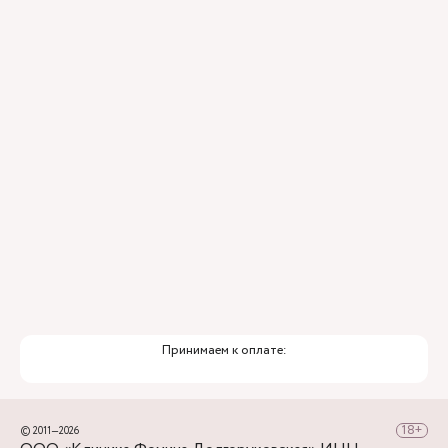
находиться по правой стороне.
Для тех, кто добирается к нам на личном авто
перед клиникой предусмотрена бесплатная
парковка.
Принимаем к оплате:
© 2011—2026