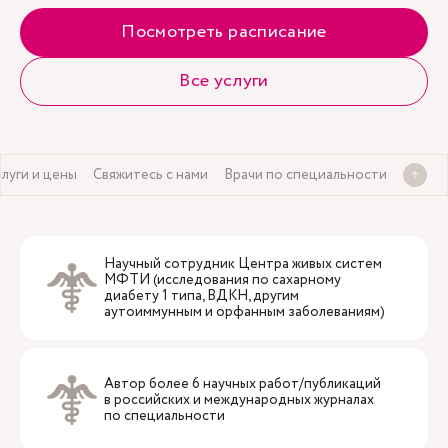
Посмотреть расписание
Все услуги
слуги и цены
Свяжитесь с нами
Врачи по специальности
Научный сотрудник Центра живых систем
МФТИ (исследования по сахарному
диабету 1 типа, ВДКН, другим
аутоиммунным и орфанным заболеваниям)
Автор более 6 научных работ/публикаций
в российских и международных журналах
по специальности