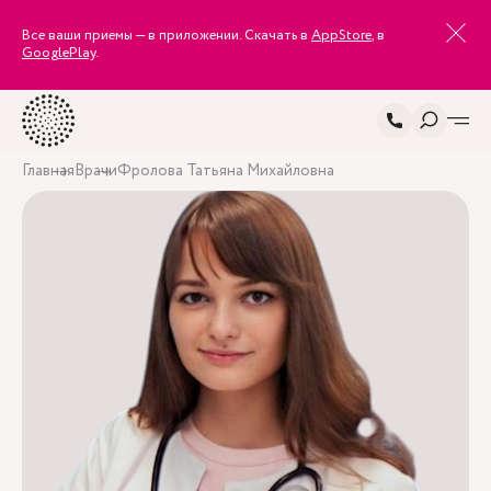
Все ваши приемы — в приложении. Скачать в
AppStore
, в
GooglePlay
.
Главная
Врачи
Фролова Татьяна Михайловна