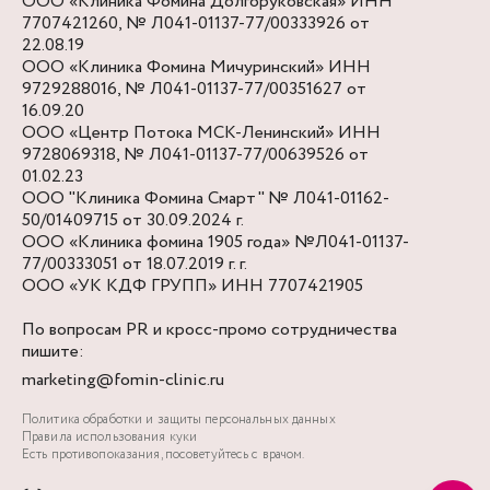
ООО «Клиника Фомина Долгоруковская» ИНН
7707421260, № Л041-01137-77/00333926 от
22.08.19
ООО «Клиника Фомина Мичуринский» ИНН
9729288016, № Л041-01137-77/00351627 от
16.09.20
ООО «Центр Потока МСК-Ленинский» ИНН
9728069318, № Л041-01137-77/00639526 от
01.02.23
ООО "Клиника Фомина Смарт" № Л041-01162-
50/01409715 от 30.09.2024 г.
ООО «Клиника фомина 1905 года» №Л041-01137-
77/00333051 от 18.07.2019 г. г.
ООО «УК КДФ ГРУПП» ИНН 7707421905
По вопросам PR и кросс-промо сотрудничества
пишите:
marketing@fomin-clinic.ru
Политика обработки и защиты персональных данных
Правила использования куки
Есть противопоказания, посоветуйтесь с врачом.