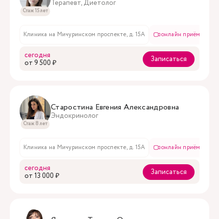
Терапевт, Диетолог
Стаж 15 лет
Клиника на Мичуринском проспекте, д. 15А
онлайн приём
в
сегодня
Записаться
oт 9 500 ₽
Старостина Евгения Александровна
Эндокринолог
Стаж 8 лет
Клиника на Мичуринском проспекте, д. 15А
онлайн приём
в
сегодня
Записаться
oт 13 000 ₽