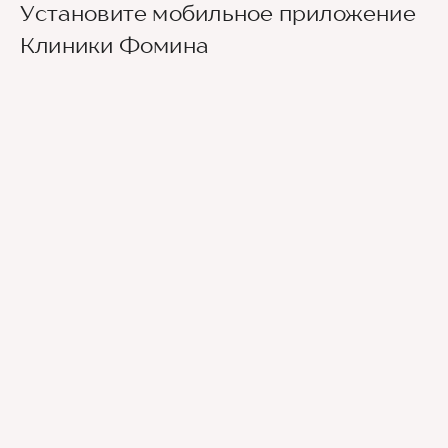
Установите мобильное приложение
второй вестибюль, далее направо. По улице
Новаторов движемся прямо, спускаемся по
Клиники Фомина
лестнице и идем вдоль школ (путь лежит между
двух школ) до улицы Эльдара Рязанова. По ней
также следуем прямо. Клиника будет
находиться по правой стороне.
Для тех, кто добирается к нам на личном авто
перед клиникой предусмотрена бесплатная
парковка.