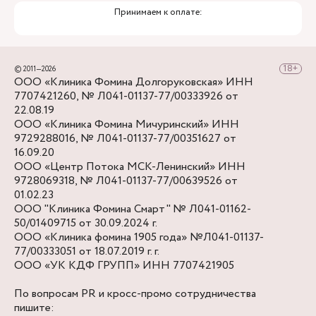
Принимаем к оплате:
© 2011—2026
ООО «Клиника Фомина Долгоруковская» ИНН
7707421260, № Л041-01137-77/00333926 от
22.08.19
ООО «Клиника Фомина Мичуринский» ИНН
9729288016, № Л041-01137-77/00351627 от
16.09.20
ООО «Центр Потока МСК-Ленинский» ИНН
9728069318, № Л041-01137-77/00639526 от
01.02.23
ООО "Клиника Фомина Смарт" № Л041-01162-
50/01409715 от 30.09.2024 г.
ООО «Клиника фомина 1905 года» №Л041-01137-
77/00333051 от 18.07.2019 г. г.
ООО «УК КДФ ГРУПП» ИНН 7707421905
По вопросам PR и кросс-промо сотрудничества
пишите: