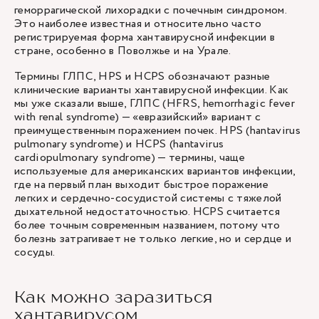
геморрагической лихорадки с почечным синдромом.
Это наиболее известная и относительно часто
регистрируемая форма хантавирусной инфекции в
стране, особенно в Поволжье и на Урале.
Термины ГЛПС, HPS и HCPS обозначают разные
клинические варианты хантавирусной инфекции. Как
мы уже сказали выше, ГЛПС (HFRS, hemorrhagic fever
with renal syndrome) — «евразийский» вариант с
преимущественным поражением почек. HPS (hantavirus
pulmonary syndrome) и HCPS (hantavirus
cardiopulmonary syndrome) — термины, чаще
используемые для американских вариантов инфекции,
где на первый план выходит быстрое поражение
легких и сердечно-сосудистой системы с тяжелой
дыхательной недостаточностью. HCPS считается
более точным современным названием, потому что
болезнь затрагивает не только легкие, но и сердце и
сосуды.
Как можно заразиться
хантавирусом