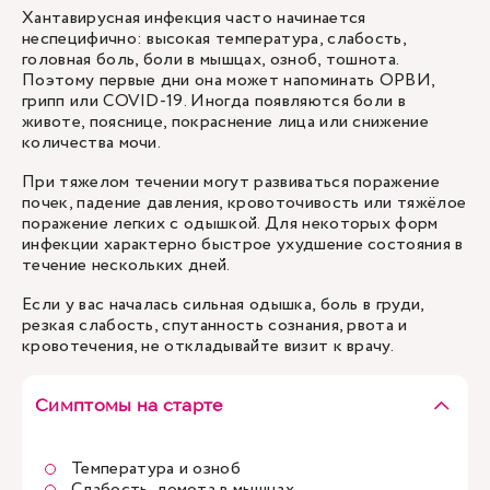
Хантавирусная инфекция часто начинается
неспецифично: высокая температура, слабость,
головная боль, боли в мышцах, озноб, тошнота.
Поэтому первые дни она может напоминать ОРВИ,
грипп или COVID-19. Иногда появляются боли в
животе, пояснице, покраснение лица или снижение
количества мочи.
При тяжелом течении могут развиваться поражение
почек, падение давления, кровоточивость или тяжёлое
поражение легких с одышкой. Для некоторых форм
инфекции характерно быстрое ухудшение состояния в
течение нескольких дней.
Если у вас началась сильная одышка, боль в груди,
резкая слабость, спутанность сознания, рвота и
кровотечения, не откладывайте
визит к врачу
.
Симптомы на старте
Температура и озноб
Слабость, ломота в мышцах