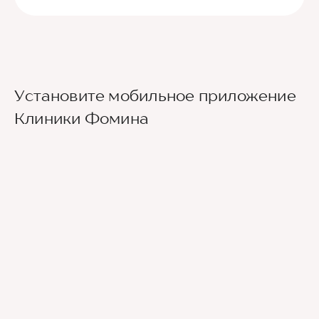
Выход из станции метро Новаторская через
Установите мобильное приложение
второй вестибюль, далее направо. По улице
Новаторов движемся прямо, спускаемся по
Клиники Фомина
лестнице и идем вдоль школ (путь лежит между
двух школ) до улицы Эльдара Рязанова. По ней
также следуем прямо. Клиника будет
находиться по правой стороне.
Для тех, кто добирается к нам на личном авто
перед клиникой предусмотрена бесплатная
парковка.