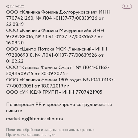
© 2011—2026
ООО «Клиника Фомина Долгоруковская» ИНН
7707421260, № Л041-01137-77/00333926 от
22.08.19
ООО «Клиника Фомина Мичуринский» ИНН
9729288016, № Л041-01137-77/00351627 от
16.09.20
ООО «Центр Потока МСК-Ленинский» ИНН
9728069318, № Л041-01137-77/00639526 от
01.02.23
ООО "Клиника Фомина Смарт" № Л041-01162-
50/01409715 от 30.09.2024 г.
ООО «Клиника фомина 1905 года» №Л041-01137-
77/00333051 от 18.07.2019 г. г.
ООО «УК КДФ ГРУПП» ИНН 7707421905
По вопросам PR и кросс-промо сотрудничества
пишите:
marketing@fomin-clinic.ru
Политика обработки и защиты персональных данных
Правила использования куки