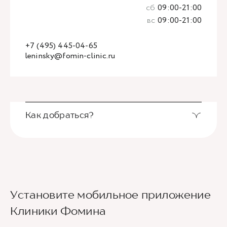
сб
09:00-21:00
вс
09:00-21:00
+7 (495) 445-04-65
leninsky@fomin-clinic.ru
Как добраться?
Выход из станции метро Новаторская через
Установите мобильное приложение
второй вестибюль, далее направо. По улице
Новаторов движемся прямо, спускаемся по
Клиники Фомина
лестнице и идем вдоль школ (путь лежит между