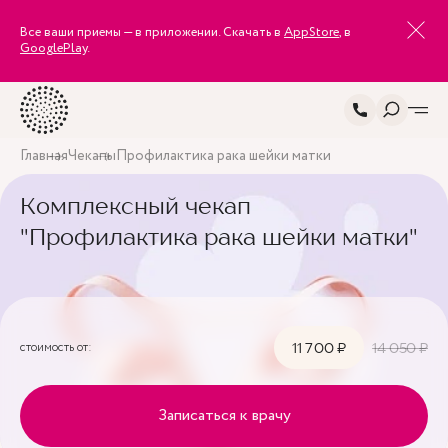
Все ваши приемы — в приложении. Скачать в
AppStore
, в
GooglePlay
.
Главная
Чекапы
Профилактика рака шейки матки
Комплексный чекап
"Профилактика рака шейки матки"
стоимость от:
11 700 ₽
14 050 ₽
Записаться к врачу