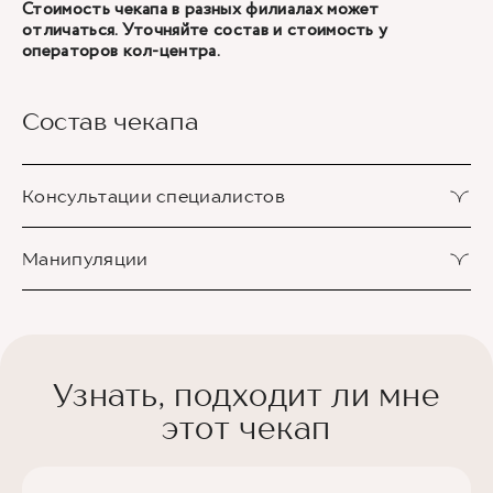
Стоимость чекапа в разных филиалах может
отличаться. Уточняйте состав и стоимость у
операторов кол-центра.
Состав чекапа
Консультации специалистов
Прием (осмотр) врача-акушера-гинеколога
Манипуляции
1 шт.
первичный
Получение мазка с шейки матки
1 шт.
Узнать, подходит ли мне
этот чекап