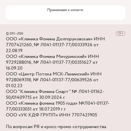
Принимаем к оплате:
© 2011—2026
ООО «Клиника Фомина Долгоруковская» ИНН
7707421260, № Л041-01137-77/00333926 от
22.08.19
ООО «Клиника Фомина Мичуринский» ИНН
9729288016, № Л041-01137-77/00351627 от
16.09.20
ООО «Центр Потока МСК-Ленинский» ИНН
9728069318, № Л041-01137-77/00639526 от
01.02.23
ООО "Клиника Фомина Смарт" № Л041-01162-
50/01409715 от 30.09.2024 г.
ООО «Клиника фомина 1905 года» №Л041-01137-
77/00333051 от 18.07.2019 г. г.
ООО «УК КДФ ГРУПП» ИНН 7707421905
По вопросам PR и кросс-промо сотрудничества