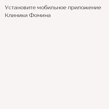
Выход из станции метро Новаторская через
Установите мобильное приложение
второй вестибюль, далее направо. По улице
Новаторов движемся прямо, спускаемся по
Клиники Фомина
лестнице и идем вдоль школ (путь лежит между
двух школ) до улицы Эльдара Рязанова. По ней
также следуем прямо. Клиника будет
находиться по правой стороне.
Для тех, кто добирается к нам на личном авто
перед клиникой предусмотрена бесплатная
парковка.