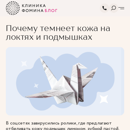
Главная
Блог
СМИ о клинике
Почему темнеет кожа на локтях
Фомина
и подмышках
Почему темнеет кожа на
локтях и подмышках
В соцсетях завирусились ролики, где предлагают
отбеливать кожу подмышек лимоном, зубной пастой,