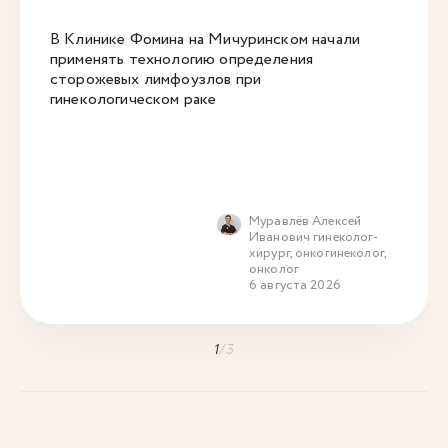
В Клинике Фомина на Мичуринском начали
применять технологию определения
сторожевых лимфоузлов при
гинекологическом раке
Муравлёв Алексей
Иванович гинеколог-
хирург, онкогинеколог,
онколог
6 августа 2026
1
/
3