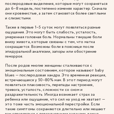
послеродовые выделения, которые могут сохраняться
до 6–8 недель, постепенно изменяя характер. Сначала
они кровянистые, а затем становятся более светлыми
и слизистыми.
Также в первые 1–5 суток могут появляться разные
ощущения. Это могут быть слабость, усталость,
умеренная головная боль. Нормальны тянущие боли
внизу живота, которые связаны с тем, что матка
сокращается. Возможны боли в пояснице после
эпидуральной аналгезии, запоры или обострение
геморроя.
После родов многие женщины сталкиваются с
эмоциональным состоянием, которое называют baby
blues — послеродовая хандра. Это временная реакция,
встречающаяся у 50–80% мам. В этот период могут
появляться плаксивость, перепады настроения,
тревога, усталость, сложности со сном и
раздражительность. Иногда возникает страх за
ребенка или ощущение, что сил на уход не хватает —
это тоже часть эмоциональной перестройки. Если
такие симптомы сохраняются длительно или мешают
вам справляться с повседневными задачами, важно