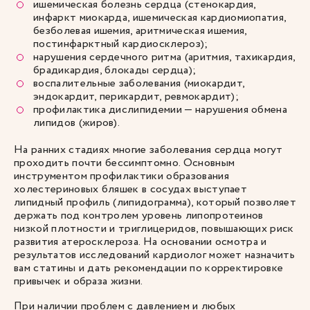
ишемическая болезнь сердца (стенокардия,
инфаркт миокарда, ишемическая кардиомиопатия,
безболевая ишемия, аритмическая ишемия,
постинфарктный кардиосклероз);
нарушения сердечного ритма (аритмия, тахикардия,
брадикардия, блокады сердца);
воспалительные заболевания (миокардит,
эндокардит, перикардит, ревмокардит);
профилактика дислипидемии — нарушения обмена
липидов (жиров).
На ранних стадиях многие заболевания сердца могут
проходить почти бессимптомно. Основным
инструментом профилактики образования
холестериновых бляшек в сосудах выступает
липидный профиль (липидограмма), который позволяет
держать под контролем уровень липопротеинов
низкой плотности и триглицеридов, повышающих риск
развития атеросклероза. На основании осмотра и
результатов исследований кардиолог может назначить
вам статины и дать рекомендации по корректировке
привычек и образа жизни.
При наличии проблем с давлением и любых