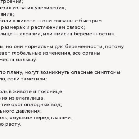
строения;
езах из-за их увеличения;
няние;
оли в животе — они связаны с быстрым
 размерах и растяжением связок;
лице — хлоазма, или «маска беременности».
ы, но они нормальны для беременности, потому
вает глобальные изменения, все органы
места малышу.
по плану, могут возникнуть опасные симптомы.
ю, если заметили:
оль в животе и пояснице;
ия из влагалища;
итие околоплодных вод;
ьного давления;
ль, «мушки» перед глазами;
ю рвоту.