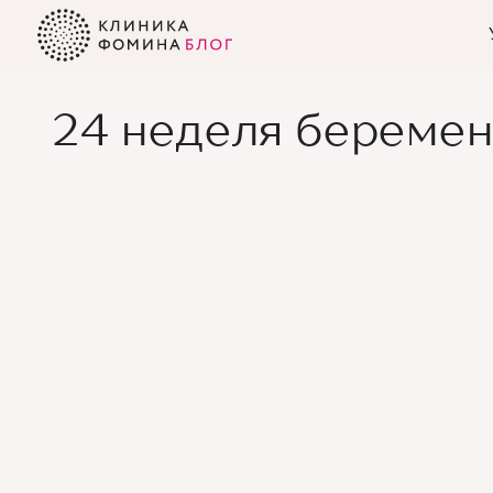
Главная
Блог
Статьи про беременность и роды
24 неделя бер
24 неделя беремен