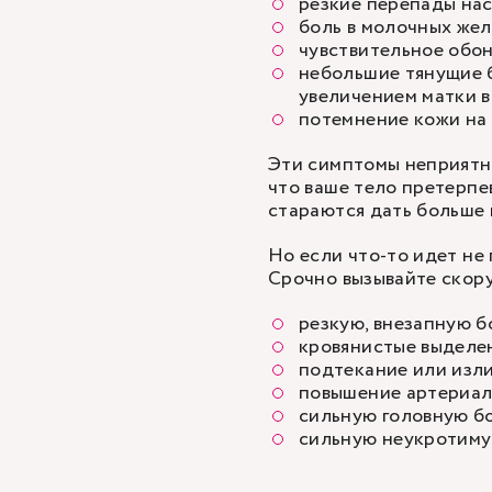
резкие перепады на
боль в молочных жел
чувствительное обо
небольшие тянущие б
увеличением матки в
потемнение кожи на 
Эти симптомы неприятн
что ваше тело претерпе
стараются дать больше 
Но если что-то идет не 
Срочно вызывайте скору
резкую, внезапную б
кровянистые выделен
подтекание или изл
повышение артериал
сильную головную бо
сильную неукротиму