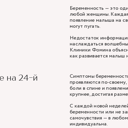
Беременность — это оди
любой женщины. Каждая
появление малыша на све
могут пугать.
Недостаток информации 
наслаждаться волшебны
Клиники Фомина объясня
как развивается малыш 
Симптомы беременности
е на 24-й
проявляются по-своему,
боли в спине и появлени
крупнее, достигая разм
С каждой новой неделей
беременности или не за
самочувствия — в любом
индивидуальна.