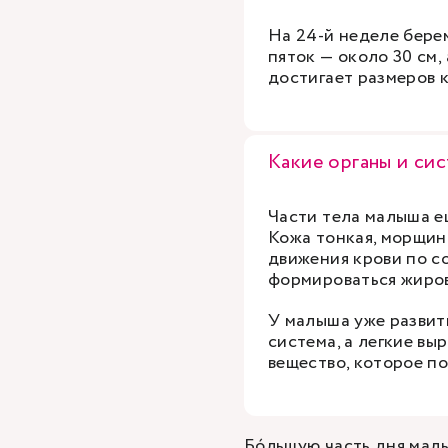
На 24-й неделе бере
пяток — около 30 см,
достигает размеров 
Какие органы и си
Части тела малыша е
Кожа тонкая, морщин
движения крови по с
формироваться жиров
У малыша уже развиты
система, а легкие в
вещество, которое п
Бóльшую часть дня малы