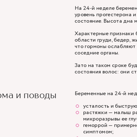
На 24-й неделе береме
уровень прогестерона и
состояние. Высота дна 
Характерные признаки б
области груди, бедер, ж
что гормоны ослабляют 
соседние органы.
Зато на таком сроке бу
состояния волос: они с
Беременные на 24-й нед
рма и поводы
усталость и быстру
растяжки — малыш ра
микроразрывы ее глу
геморрой — примерн
симптомом;