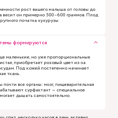
менности рост вашего малыша от головы до
 а весит он примерно 500–600 граммов. Плод
крупного початка кукурузы.
стемы формируются
ще маленькие, но уже пропорциональные.
истая, приобретает розовый цвет из-за
осудам. Под кожей постепенно начинает
ая ткань.
 почти все органы: мозг, пищеварительная
ырабатывают сурфактант — специальное
омогает дышать самостоятельно.
ш спит, несколько часов в день активно