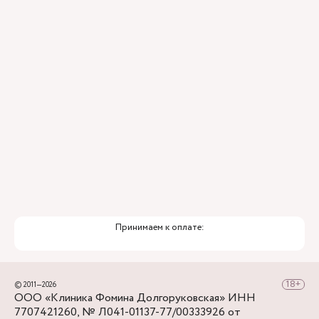
Для тех, кто добирается к нам на личном авто
перед клиникой предусмотрена бесплатная
парковка.
Принимаем к оплате:
© 2011—2026
ООО «Клиника Фомина Долгоруковская» ИНН
7707421260, № Л041-01137-77/00333926 от