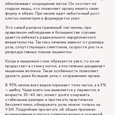
обеспечивает сокращение матки. Он состоит из
гладких мышц, что позволяет органу менять свою
форму и объем. При миоме идет избыточный рост
клеток миометрия и формируется узел.
Это самый распространенный тип миомы, при
правильном наблюдении в большинстве случаев
удается избежать радикального хирургического
вмешательства. Тактика лечения зависит от размера
узла, сопутствующих симптомов, скорости роста и
репродуктивных планов пациентки.
Когда в мышечном слое образуется узел, то он не
прорастает в стенку матки, а постепенно раздвигает
мышечные волокна. Такая особенность позволяет
удалять даже большие узлы с сохранением органа.
В 95% миома всех видов поражает тело матки, а в 5%
— шейку. Чаще всего она выявляется у пациенток в
возрасте 35–40 лет, может долго сохранять
стабильные размеры и протекать практически
бессимптомно, обнаружить узлы можно только на
УЗИ. Подробнее прочитать об общих причинах
возникновения и рисках развития можно в основной