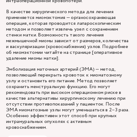
интраоперационной кровопотери.
В качестве хирургического метода для лечения
применяется миомэктомия — органосохраняющая
операция, которая проводится лапароскопическим
методом и позволяет извлечь узел с сохранением
стенки матки. Возможность такого лечения
межмышечной миомы зависит от размеров, количества
и васкуляризации (кровоснабжения) узлов. Подробнее
об миомэктомии читайте на странице [оперативное
удаление миомы матки].
Эмболизация маточных артерий (ЭМА) — метод,
позволяющий перекрыть кровоток к миоматозному
узлу и остановить его питание. Метод позволяет
сохранить менструальную функцию. Его могут
рекомендовать при высоком операционном риске в
качестве альтернативы хирургическому лечению при
отсутствии противопоказаний у пациенток. После
ЭМА миоматозные узлы могут уменьшаться в 2–3 раза.
Особенно эффективен этот способ при крупных
интрамуральных опухолях с активным
кровоснабжением.