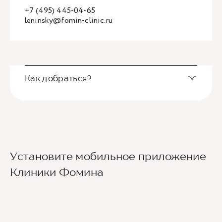
+7 (495) 445-04-65
leninsky@fomin-clinic.ru
Как добраться?
Выход из станции метро Новаторская через
Установите мобильное приложение
второй вестибюль, далее направо. По улице
Новаторов движемся прямо, спускаемся по
Клиники Фомина
лестнице и идем вдоль школ (путь лежит между
двух школ) до улицы Эльдара Рязанова. По ней
также следуем прямо. Клиника будет
находиться по правой стороне.