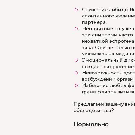
Снижение либидо. Вы
спонтанного желания
партнера.
Неприятные ощущения
эти симптомы часто 
нехваткой эстроген
таза. Они не только
указывать на медиц
Эмоциональный диско
создает напряжение 
Невозможность дости
возбуждении оргазм 
Избегание любых фор
грани флирта вызыва
Предлагаем вашему вним
обследоваться?
Нормально