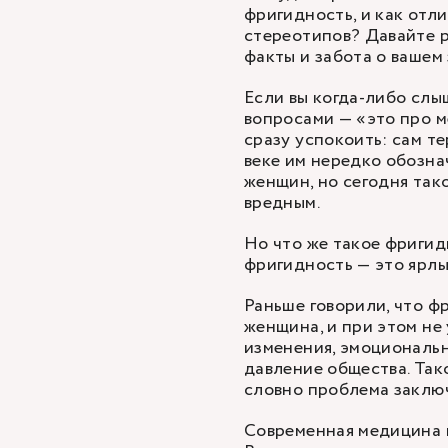
фригидность, и как отл
стереотипов? Давайте р
факты и забота о вашем 
Если вы когда-либо слы
вопросами — «это про м
сразу успокоить: сам т
веке им нередко обозна
женщин, но сегодня так
вредным.
Но что же такое фригид
фригидность — это ярлык
Раньше говорили, что 
женщина, и при этом не
изменения, эмоциональн
давление общества. Так
словно проблема заключ
Современная медицина и