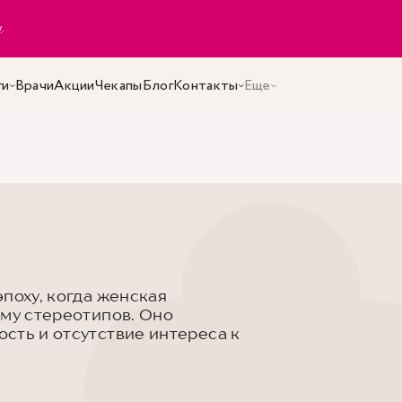
y
.
ги
Врачи
Акции
Чекапы
Блог
Контакты
Еще
поху, когда женская
зму стереотипов. Оно
сть и отсутствие интереса к