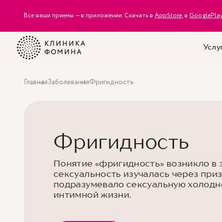
Все ваши приемы — в приложении. Скачать в
AppStore
, в
GooglePla
Услу
Главная
Заболевания
Фригидность
Фригидность
Понятие «фригидность» возникло в э
сексуальность изучалась через при
подразумевало сексуальную холодно
интимной жизни.