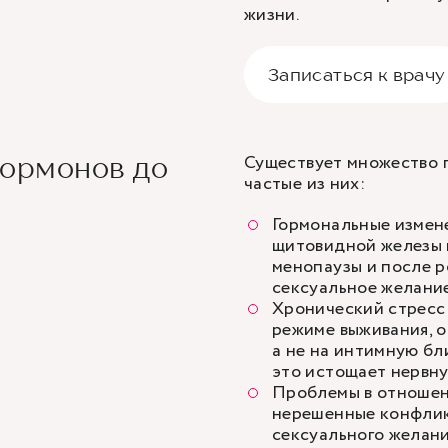
жизни.
Записаться к врачу
Существует множество п
гормонов до
частые из них:
Гормональные измене
щитовидной железы в
менопаузы и после р
сексуальное желание
Хронический стресс 
режиме выживания, о
а не на интимную бли
это истощает нервну
Проблемы в отношен
нерешенные конфлик
сексуального желания