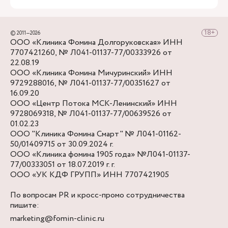
© 2011—2026
ООО «Клиника Фомина Долгоруковская» ИНН
7707421260, № Л041-01137-77/00333926 от
22.08.19
ООО «Клиника Фомина Мичуринский» ИНН
9729288016, № Л041-01137-77/00351627 от
16.09.20
ООО «Центр Потока МСК-Ленинский» ИНН
9728069318, № Л041-01137-77/00639526 от
01.02.23
ООО "Клиника Фомина Смарт" № Л041-01162-
50/01409715 от 30.09.2024 г.
ООО «Клиника фомина 1905 года» №Л041-01137-
77/00333051 от 18.07.2019 г. г.
ООО «УК КДФ ГРУПП» ИНН 7707421905
По вопросам PR и кросс-промо сотрудничества
пишите:
marketing@fomin-clinic.ru