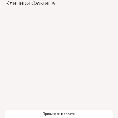
Новаторов движемся прямо, спускаемся по
Клиники Фомина
лестнице и идем вдоль школ (путь лежит между
двух школ) до улицы Эльдара Рязанова. По ней
также следуем прямо. Клиника будет
находиться по правой стороне.
Для тех, кто добирается к нам на личном авто
перед клиникой предусмотрена бесплатная
парковка.
Принимаем к оплате: