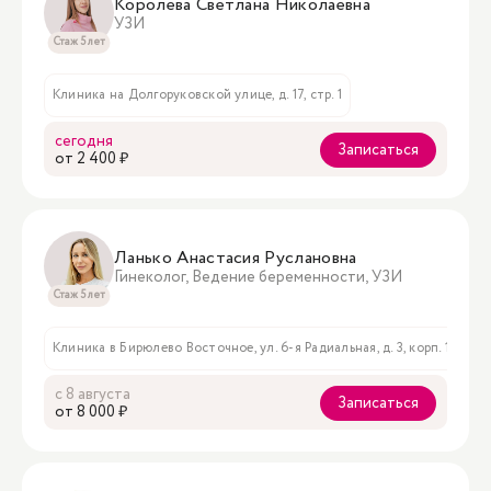
Королева Светлана Николаевна
УЗИ
Стаж 5 лет
Клиника на Долгоруковской улице, д. 17, стр. 1
сегодня
Записаться
oт 2 400 ₽
Ланько Анастасия Руслановна
Гинеколог, Ведение беременности, УЗИ
Стаж 5 лет
Клиника в Бирюлево Восточное, ул. 6-я Радиальная, д. 3, корп. 1
Кли
с 8 августа
Записаться
oт 8 000 ₽