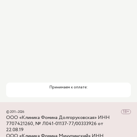
перед клиникой предусмотрена бесплатная
парковка.
Принимаем к оплате:
© 2011—2026
ООО «Клиника Фомина Долгоруковская» ИНН
7707421260, № Л041-01137-77/00333926 от
22.08.19
ООО «Клиника Фомина Мичуринский» ИНН