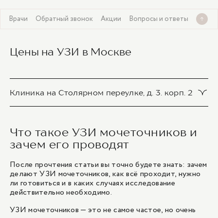
И
Врачи
Обратный звонок
Акции
Вопросы и ответы
Цены на УЗИ в Москве
Клиника на Столярном переулке, д. 3. корп. 2
УЗИ почек, надпочечников, мочеточников
Что такое УЗИ мочеточников и
7 300 ₽
зачем его проводят
УЗИ почек, мочеточников, мочевого пузыря
После прочтения статьи вы точно будете знать: зачем
8 000 ₽
делают УЗИ мочеточников, как всё проходит, нужно
ли готовиться и в каких случаях исследование
действительно необходимо.
1
/
1
УЗИ мочеточников — это не самое частое, но очень