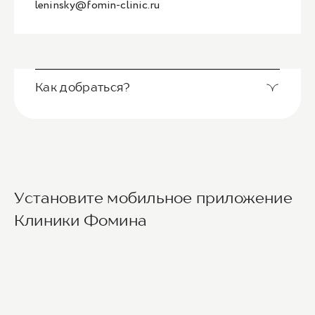
leninsky@fomin-clinic.ru
Как добраться?
Выход из станции метро Новаторская через
Установите мобильное приложение
второй вестибюль, далее направо. По улице
Новаторов движемся прямо, спускаемся по
Клиники Фомина
лестнице и идем вдоль школ (путь лежит между
двух школ) до улицы Эльдара Рязанова. По ней
также следуем прямо. Клиника будет
находиться по правой стороне.
Для тех, кто добирается к нам на личном авто