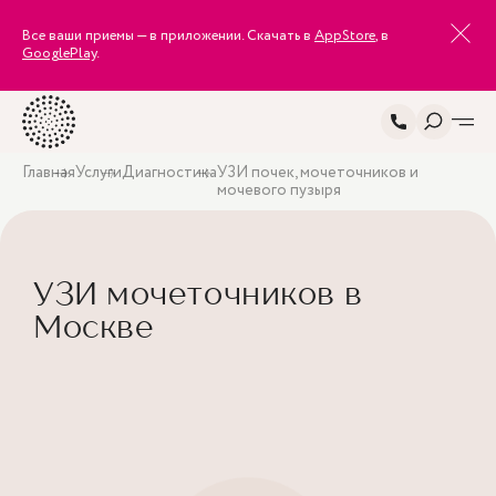
Все ваши приемы — в приложении. Скачать в
AppStore
, в
GooglePlay
.
Главная
Услуги
Диагностика
УЗИ почек, мочеточников и
мочевого пузыря
УЗИ мочеточников в
Москве