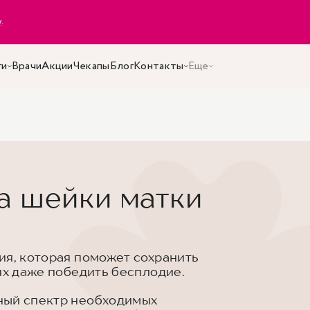
y
.
ги
Врачи
Акции
Чекапы
Блог
Контакты
Еще
а шейки матки
ия, которая поможет сохранить
ях даже победить бесплодие.
ный спектр необходимых