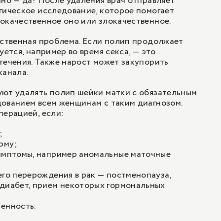
чно — да! После удаления врач отправляет
гическое исследование, которое помогает
окачественное оно или злокачественное.
нственная проблема. Если полип продолжает
уется, например во время секса, — это
течения. Также нарост может закупорить
канала.
уют удалять полип шейки матки с обязательным
ованием всем женщинам с таким диагнозом.
перацией, если:
;
рму;
симптомы, например аномальные маточные
его перерождения в рак — постменопауза,
 диабет, прием некоторых гормональных
енность.