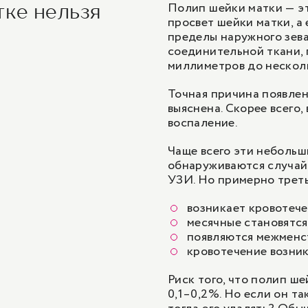
биопсия шейки матки
Полип шейки матки — эт
тке нельзя
просвет шейки матки, а 
Радиоволновая конизация шейки матки (
Радиоволновое лечение шейки матки/эк
пределы наружного зева
шейки матки
соединительной ткани, 
Радиоволновое лечение шейки матки/ра
миллиметров до нескол
биопсия шейки матки
Точная причина появлен
Радиоволновое лечение шейки матки/эк
выяснена. Скорее всего
шейки матки
воспаление.
Чаще всего эти небольш
обнаруживаются случайн
УЗИ. Но примерно трет
возникает кровотече
месячные становятс
появляются межменс
кровотечение возник
Риск того, что полип ше
0,1–0,2%. Но если он т