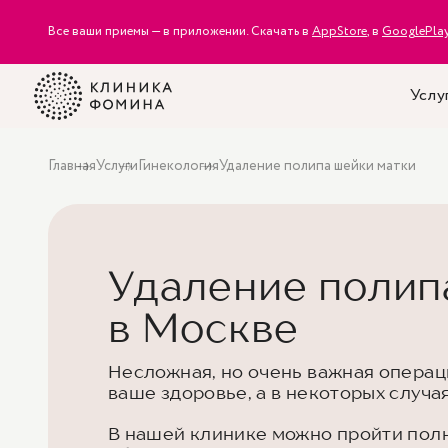
Все ваши приемы — в приложении. Скачать в
AppStore
, в
GooglePla
Услу
Главная
Услуги
Гинекология
Удаление полипа шейки матки
Удаление полип
в Москве
Несложная, но очень важная операц
ваше здоровье, а в некоторых случа
В нашей клинике можно пройти пол