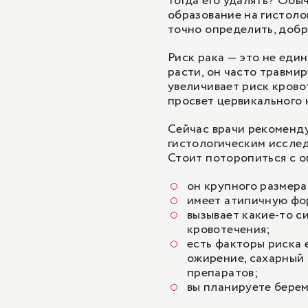
тогда его удалять? Обы
образование на гистоло
точно определить, добр
Риск рака — это не еди
расти, он часто травмир
увеличивает риск крово
просвет цервикального 
Сейчас врачи рекоменд
гистологическим исслед
Стоит поторопиться с о
он крупного размера
имеет атипичную фо
вызывает какие-то 
кровотечения;
есть факторы риска 
ожирение, сахарный
препаратов;
вы планируете берем