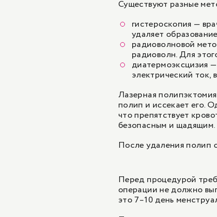
Существуют разные мет
гистероскопия
— вра
удаляет образование
радиоволновой мето
радиоволн. Для этог
диатермоэксцизия —
электрический ток, 
Лазерная полипэктомия 
полип и иссекает его. 
что препятствует крово
безопасным и щадящим.
После удаления полип о
Перед процедурой требу
операции не должно вып
это 7–10 день менструа