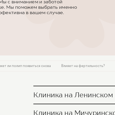
Мы с вниманием и заботой
ке. Мы поможем выбрать именно
эффективна в вашем случае.
жет ли полип появиться снова
Влияет на фертильность?
Клиника на Ленинском пр
Радиоволновое лечение шейки матки/эк
Клиника на Мичуринском