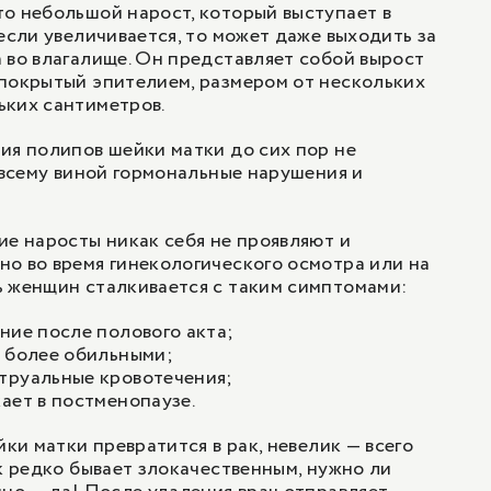
о небольшой нарост, который выступает в
1
/
1
если увеличивается, то может даже выходить за
большой конус)
30 600 ₽
сцизионная биопсия
 во влагалище. Он представляет собой вырост
17 400 ₽
покрытый эпителием, размером от нескольких
диоволновая петлевая
ьких сантиметров.
16 500 ₽
1
/
1
ия полипов шейки матки до сих пор не
сцизионная биопсия
, всему виной гормональные нарушения и
17 400 ₽
ие наросты никак себя не проявляют и
1
/
1
о во время гинекологического осмотра или на
ь женщин сталкивается с таким симптомами:
ние после полового акта;
я более обильными;
труальные кровотечения;
ает в постменопаузе.
йки матки превратится в рак, невелик — всего
ак редко бывает злокачественным, нужно ли