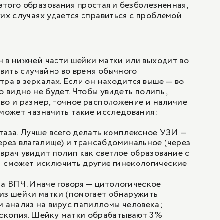
того образования простая и безболезненная,
гих случаях удается справиться с проблемой
 в нижней части шейки матки или выходит во
явить случайно во время обычного
тра в зеркалах. Если он находится выше — во
о видно не будет. Чтобы увидеть полипы,
во и размер, точное расположение и наличие
 может назначить такие исследования:
таза
. Лучше всего делать комплексное УЗИ —
ерез влагалище) и трансабдоминальное (через
 врач увидит полип как светлое образование с
и сможет исключить другие гинекологические
на ВПЧ. Иначе говоря — цитологическое
из шейки матки (помогает обнаружить
и анализ на вирус папилломы человека;
скопия
. Шейку матки обрабатывают 3%