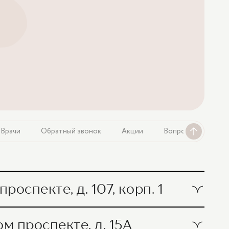
Врачи
Обратный звонок
Акции
Вопросы и ответы
оспекте, д. 107, корп. 1
сцизионная биопсия
 проспекте, д. 15А
17 400 ₽