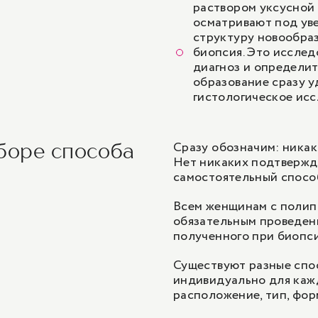
раствором уксусной 
осматривают под ув
структуру новообраз
биопсия
. Это иссле
диагноз и определит
образование сразу у
гистологическое исс
Сразу обозначим: никак
боре способа
Нет никаких подтвержде
самостоятельный способ
Всем женщинам с полип
обязательным проведен
полученного при биопси
Существуют разные спо
индивидуально для каж
расположение, тип, фор