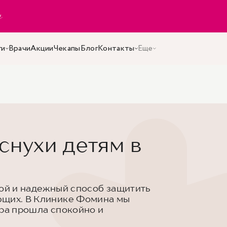
y
.
ги
Врачи
Акции
Чекапы
Блог
Контакты
Еще
снухи детям в
той и надежный способ защитить
ющих. В Клинике Фомина мы
ура прошла спокойно и