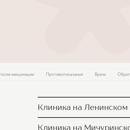
после вакцинации
Противопоказания
Врачи
Обрат
Клиника на Ленинском пр
Вакцинация от краснухи (вакцина против
Клиника на Мичуринском