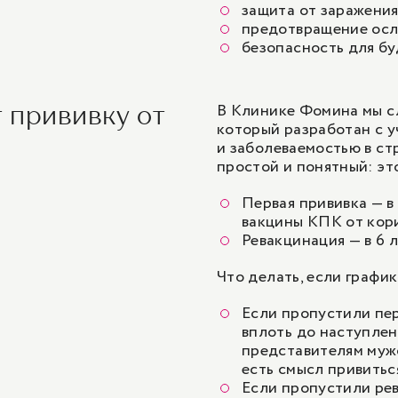
защита от заражения
предотвращение ос
безопасность для бу
В Клинике Фомина мы с
т прививку от
который разработан с у
и заболеваемостью в ст
простой и понятный: эт
Первая прививка — в
вакцины КПК от кори
Ревакцинация — в 6 
Что делать, если графи
Если пропустили пер
вплоть до наступлени
представителям мужс
есть смысл привиться
Если пропустили ре