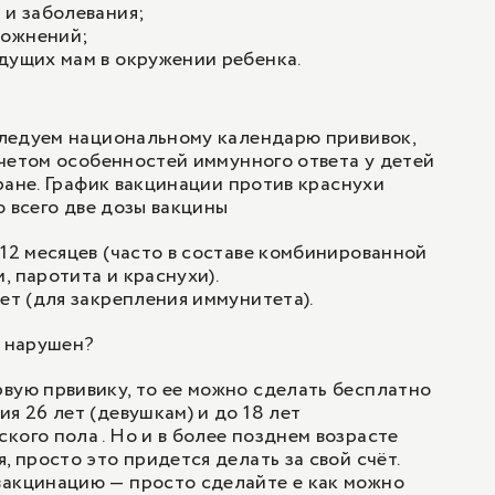
 и заболевания;
ложнений;
дущих мам в окружении ребенка.
ледуем национальному календарю прививок,
четом особенностей иммунного ответа у детей
ране. График вакцинации против краснухи
о всего две дозы вакцины
 12 месяцев (часто в составе комбинированной
, паротита и краснухи).
лет (для закрепления иммунитета).
к нарушен?
вую првивику, то ее можно сделать бесплатно
я 26 лет (девушкам) и до 18 лет
кого пола . Но и в более позднем возрасте
, просто это придется делать за свой счёт.
вакцинацию — просто сделайте е как можно