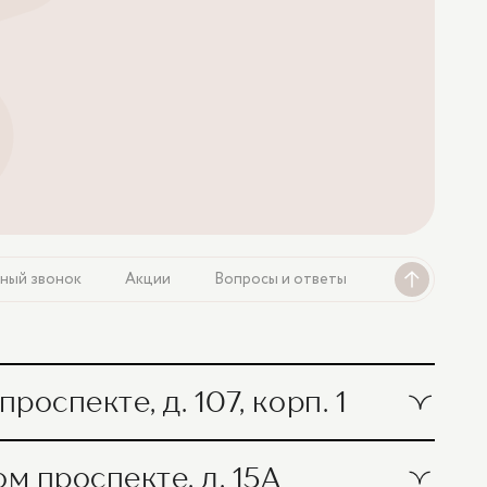
ный звонок
Акции
Вопросы и ответы
оспекте, д. 107, корп. 1
 краснухи культурная
 проспекте, д. 15А
3 000 ₽