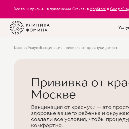
Все ваши приемы — в приложении. Скачать в
AppStore
, в
GooglePla
Услу
Главная
Услуги
Вакцинация
Прививка от краснухи детям
Прививка от кра
Москве
Вакцинация от краснухи — это прос
здоровье вашего ребенка и окружа
создали все условия, чтобы процед
комфортно.