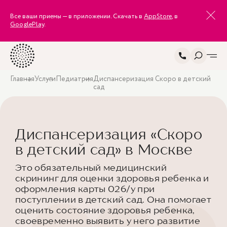
Все ваши приемы — в приложении. Скачать в
AppStore
, в
GooglePlay
.
Главная
Услуги
Педиатрия
Диспансеризация Скоро в детский
сад
Диспансеризация «Скоро
в детский сад» в Москве
Это обязательный медицинский
скрининг для оценки здоровья ребенка и
оформления карты 026/у при
поступлении в детский сад. Она помогает
оценить состояние здоровья ребенка,
своевременно выявить у него развитие