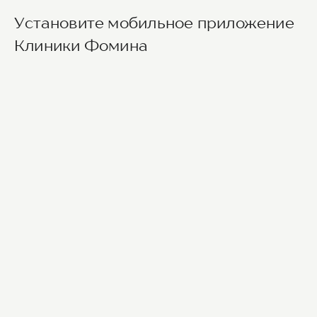
Выход из станции метро Новаторская через
Установите мобильное приложение
второй вестибюль, далее направо. По улице
Новаторов движемся прямо, спускаемся по
Клиники Фомина
лестнице и идем вдоль школ (путь лежит между
двух школ) до улицы Эльдара Рязанова. По ней
также следуем прямо. Клиника будет
находиться по правой стороне.
Для тех, кто добирается к нам на личном авто
перед клиникой предусмотрена бесплатная
парковка.