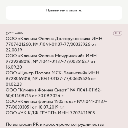
Принимаем к оплате:
© 2011—2026
ООО «Клиника Фомина Долгоруковская» ИНН
7707421260, № Л041-01137-77/00333926 от
22.08.19
ООО «Клиника Фомина Мичуринский» ИНН
9729288016, № Л041-01137-77/00351627 от
16.09.20
ООО «Центр Потока МСК-Ленинский» ИНН
9728069318, № Л041-01137-77/00639526 от
01.02.23
ООО "Клиника Фомина Смарт" № Л041-01162-
50/01409715 от 30.09.2024 г.
ООО «Клиника фомина 1905 года» №Л041-01137-
77/00333051 от 18.07.2019 г. г.
ООО «УК КДФ ГРУПП» ИНН 7707421905
По вопросам PR и кросс-промо сотрудничества