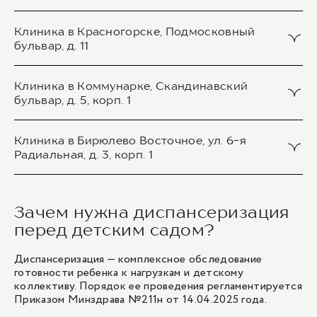
6 600 ₽
Консультация -офтальмолога первичная
Клиника в Красногорске, Подмосковный
Консультация невролога
бульвар, д. 11
8 500 ₽
8 000 ₽
Консультация педиатра
Консультация невролога
Клиника в Коммунарке, Скандинавский
бульвар, д. 5, корп. 1
6 600 ₽
5 000 ₽
1
/
1
Консультация врача-стоматолога детского
Консультация педиатра
Клиника в Бирюлево Восточное, ул. 6-я
1
/
1
Радиальная, д. 3, корп. 1
5 300 ₽
5 000 ₽
Консультация - невролога первичная
Консультация невролога
Консультация педиатра
Зачем нужна диспансеризация
6 500 ₽
5 000 ₽
5 000 ₽
перед детским садом?
Консультация детского -хирурга
Консультация невролога
1
/
1
Диспансеризация — комплексное обследование
6 000 ₽
5 000 ₽
готовности ребенка к нагрузкам и детскому
коллективу. Порядок ее проведения регламентируется
Приказом Минздрава №211н от 14.04.2025 года.
1
1
/
/
2
1