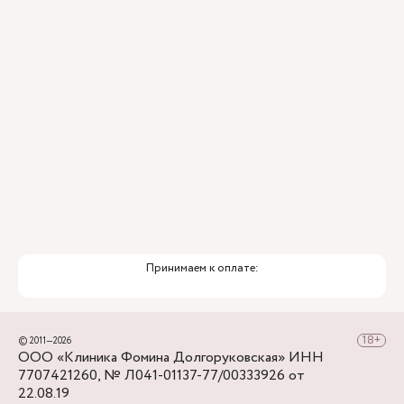
перед клиникой предусмотрена бесплатная
парковка.
Принимаем к оплате:
© 2011—2026
ООО «Клиника Фомина Долгоруковская» ИНН
7707421260, № Л041-01137-77/00333926 от
22.08.19