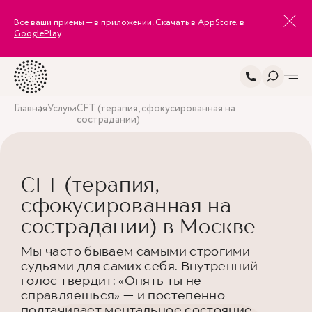
Все ваши приемы — в приложении. Скачать в
AppStore
, в
GooglePlay
.
Главная
Услуги
CFT (терапия, сфокусированная на
сострадании)
CFT (терапия,
сфокусированная на
сострадании) в Москве
Мы часто бываем самыми строгими
судьями для самих себя. Внутренний
голос твердит: «Опять ты не
справляешься» — и постепенно
подтачивает ментальное состояние.