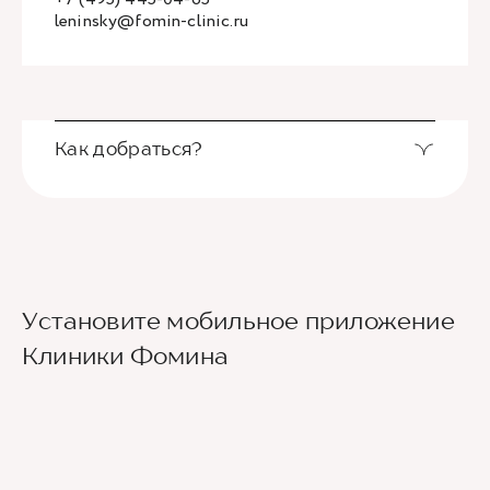
leninsky@fomin-clinic.ru
Как добраться?
Выход из станции метро Новаторская через
Установите мобильное приложение
второй вестибюль, далее направо. По улице
Новаторов движемся прямо, спускаемся по
Клиники Фомина
лестнице и идем вдоль школ (путь лежит между
двух школ) до улицы Эльдара Рязанова. По ней
также следуем прямо. Клиника будет
находиться по правой стороне.
Для тех, кто добирается к нам на личном авто