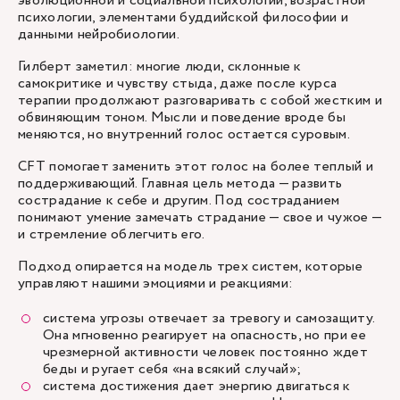
эволюционной и социальной психологии, возрастной
психологии, элементами буддийской философии и
данными нейробиологии.
Гилберт заметил: многие люди, склонные к
самокритике и чувству стыда, даже после курса
терапии продолжают разговаривать с собой жестким и
обвиняющим тоном. Мысли и поведение вроде бы
меняются, но внутренний голос остается суровым.
CFT помогает заменить этот голос на более теплый и
поддерживающий. Главная цель метода — развить
сострадание к себе и другим. Под состраданием
понимают умение замечать страдание — свое и чужое —
и стремление облегчить его.
Подход опирается на модель трех систем, которые
управляют нашими эмоциями и реакциями:
система угрозы отвечает за тревогу и самозащиту.
Она мгновенно реагирует на опасность, но при ее
чрезмерной активности человек постоянно ждет
беды и ругает себя «на всякий случай»;
система достижения дает энергию двигаться к