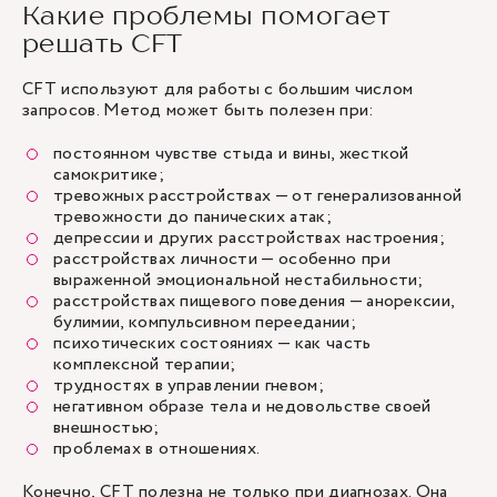
Какие проблемы помогает
решать CFT
CFT используют для работы с большим числом
запросов. Метод может быть полезен при:
постоянном чувстве стыда и вины, жесткой
самокритике;
тревожных расстройствах — от генерализованной
тревожности до панических атак;
депрессии
и других расстройствах настроения;
расстройствах личности — особенно при
выраженной эмоциональной нестабильности;
расстройствах пищевого поведения — анорексии,
булимии, компульсивном переедании;
психотических состояниях — как часть
комплексной терапии;
трудностях в управлении гневом;
негативном образе тела и недовольстве своей
внешностью;
проблемах в отношениях.
Конечно, CFT полезна не только при диагнозах. Она