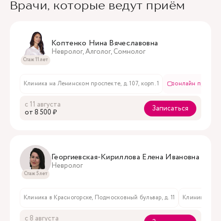
Врачи, которые ведут приём
Коптенко Нина Вячеславовна
Невролог, Алголог, Сомнолог
Стаж 11 лет
Клиника на Ленинском проспекте, д. 107, корп. 1
онлайн приём
с 11 августа
Записаться
oт 8 500 ₽
Георгиевская-Кириллова Елена Ивановна
Невролог
Стаж 5 лет
Клиника в Красногорске, Подмосковный бульвар, д. 11
Клиника на Ле
с 8 августа