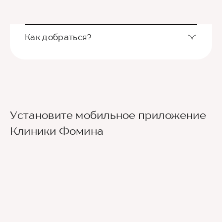
Как добраться?
Выход из станции метро Новаторская через
Установите мобильное приложение
второй вестибюль, далее направо. По улице
Новаторов движемся прямо, спускаемся по
Клиники Фомина
лестнице и идем вдоль школ (путь лежит между
двух школ) до улицы Эльдара Рязанова. По ней
также следуем прямо. Клиника будет
находиться по правой стороне.
Для тех, кто добирается к нам на личном авто
перед клиникой предусмотрена бесплатная
парковка.