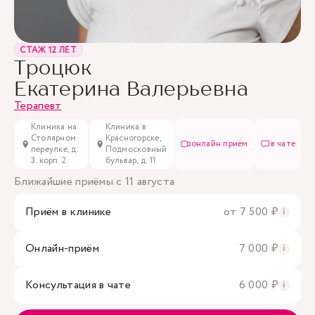
СТАЖ 12 ЛЕТ
Троцюк
Екатерина Валерьевна
Терапевт
Клиника на
Клиника в
Столярном
Красногорске,
онлайн приём
в чате
переулке, д.
Подмосковный
3. корп. 2
бульвар, д. 11
Ближайшие приёмы с 11 августа
Приём в клинике
от 7 500 ₽
i
Онлайн-приём
7 000 ₽
i
Консультация в чате
6 000 ₽
i