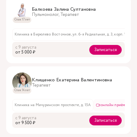
Балкоева Залина Султановна
Пульмонолог, Терапевт
Стаж 17 лет
Клиника в Бирюлево Восточное, ул. 6-я Радиальная, д. 3, корп. 1
с 9 августа
Записаться
oт 5 000 ₽
Клищенко Екатерина Валентиновна
Терапевт
Стаж 14 лет
Клиника на Мичуринском проспекте, д. 15А
онлайн приём
в
с 9 августа
Записаться
oт 9 500 ₽