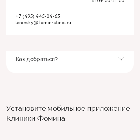
вс
09:00-21:00
+7 (495) 445-04-65
leninsky@fomin-clinic.ru
Как добраться?
Выход из станции метро Новаторская через
Установите мобильное приложение
второй вестибюль, далее направо. По улице
Новаторов движемся прямо, спускаемся по
Клиники Фомина
лестнице и идем вдоль школ (путь лежит между
двух школ) до улицы Эльдара Рязанова. По ней
также следуем прямо. Клиника будет