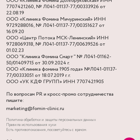
ООО «Клиника Фомина Долгоруковская» ИНН
7707421260, № Л041-01137-77/00333926 от
22.08.19
ООО «Клиника Фомина Мичуринский» ИНН
9729288016, № Л041-01137-77/00351627 от
16.09.20
ООО «Центр Потока МСК-Ленинский» ИНН
9728069318, № Л041-01137-77/00639526 от
01.02.23
ООО "Клиника Фомина Смарт" № Л041-01162-
50/01409715 от 30.09.2024 г.
ООО «Клиника фомина 1905 года» №Л041-01137-
77/00333051 от 18.07.2019 г. г.
ООО «УК КДФ ГРУПП» ИНН 7707421905
По вопросам PR и кросс-промо сотрудничества
пишите:
marketing@fomin-clinic.ru
Политика обработки и защиты персональных данных
Правила использования куки
Есть противопоказания, посоветуйтесь с врачом.