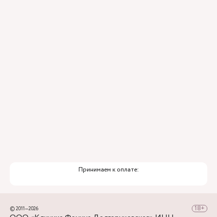
находиться по правой стороне.
Для тех, кто добирается к нам на личном авто
перед клиникой предусмотрена бесплатная
парковка.
Принимаем к оплате:
© 2011—2026