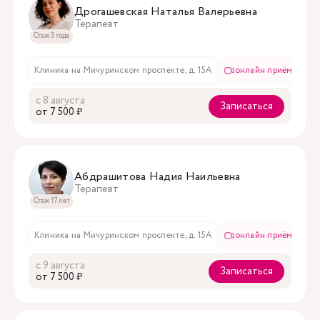
Дрогашевская Наталья Валерьевна
Терапевт
Стаж 3 года
Клиника на Мичуринском проспекте, д. 15А
онлайн приём
в
с 8 августа
Записаться
oт 7 500 ₽
Абдрашитова Надия Наильевна
Терапевт
Стаж 17 лет
Клиника на Мичуринском проспекте, д. 15А
онлайн приём
в
с 9 августа
Записаться
oт 7 500 ₽