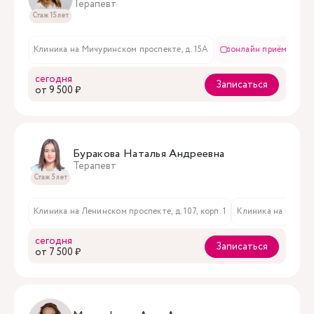
Терапевт
Стаж 15 лет
Клиника на Мичуринском проспекте, д. 15А
онлайн приём
в
сегодня
Записаться
oт 9 500 ₽
Буракова Наталья Андреевна
Терапевт
Стаж 5 лет
Клиника на Ленинском проспекте, д. 107, корп. 1
Клиника на Мичури
сегодня
Записаться
oт 7 500 ₽