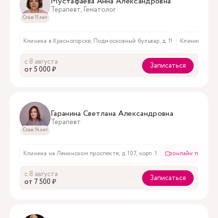
Мустафаева Анна Александровна
Терапевт, Гематолог
Стаж 11 лет
Клиника в Красногорске, Подмосковный бульвар, д. 11
Клиника на До
с 8 августа
Записаться
oт 5 000 ₽
Гаранина Светлана Александровна
Терапевт
Стаж 14 лет
Клиника на Ленинском проспекте, д. 107, корп. 1
онлайн приём
с 8 августа
Записаться
oт 7 500 ₽