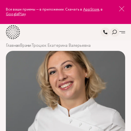
Все ваши приемы — в приложении. Скачать в
AppStore
, в
GooglePlay
.
Главная
Врачи
Троцюк Екатерина Валерьевна