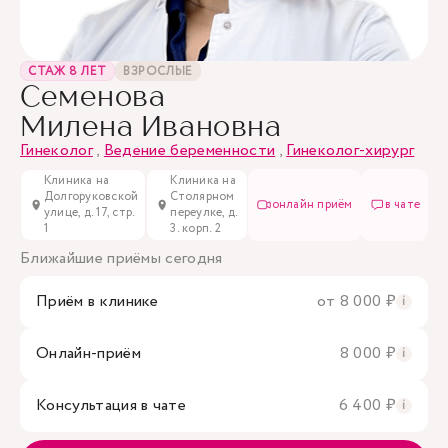
СТАЖ 8 ЛЕТ
ВЗРОСЛЫЕ
Семенова
Милена Ивановна
Гинеколог
,
Ведение беременности
,
Гинеколог-хирург
Клиника на
Клиника на
Долгоруковской
Столярном
онлайн приём
в чате
улице, д. 17, стр.
переулке, д.
1
3. корп. 2
Ближайшие приёмы сегодня
Приём в клинике
от 8 000 ₽
i
Онлайн-приём
8 000 ₽
i
Консультация в чате
6 400 ₽
i