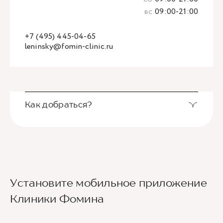
вс
09:00-21:00
+7 (495) 445-04-65
leninsky@fomin-clinic.ru
Как добраться?
Выход из станции метро Новаторская через
Установите мобильное приложение
второй вестибюль, далее направо. По улице
Новаторов движемся прямо, спускаемся по
Клиники Фомина
лестнице и идем вдоль школ (путь лежит между
двух школ) до улицы Эльдара Рязанова. По ней