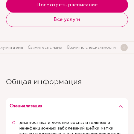
Посмотреть расписание
Все услуги
слуги и цены
Свяжитесь с нами
Врачи по специальности
Общая информация
Специализация
диагностика и лечение воспалительных и
неинфекционных заболеваний шейки матки,
вульвы и влагалища, в т.ч. радиохирургическим