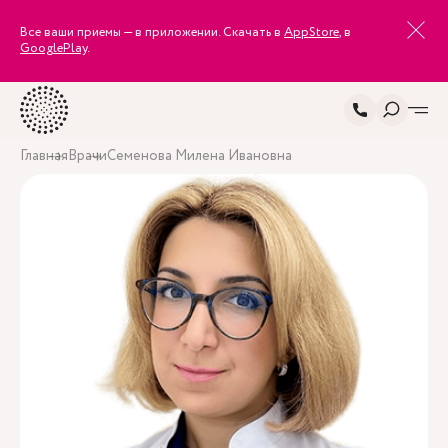
Все ваши приемы — в приложении. Скачать в
AppStore
, в
GooglePlay
.
Главная
Врачи
Семенова Милена Ивановна