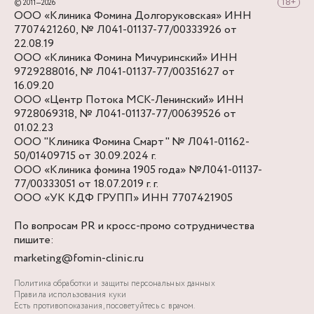
© 2011—2026
ООО «Клиника Фомина Долгоруковская» ИНН
7707421260, № Л041-01137-77/00333926 от
22.08.19
ООО «Клиника Фомина Мичуринский» ИНН
9729288016, № Л041-01137-77/00351627 от
16.09.20
ООО «Центр Потока МСК-Ленинский» ИНН
9728069318, № Л041-01137-77/00639526 от
01.02.23
ООО "Клиника Фомина Смарт" № Л041-01162-
50/01409715 от 30.09.2024 г.
ООО «Клиника фомина 1905 года» №Л041-01137-
77/00333051 от 18.07.2019 г. г.
ООО «УК КДФ ГРУПП» ИНН 7707421905
По вопросам PR и кросс-промо сотрудничества
пишите:
marketing@fomin-clinic.ru
Политика обработки и защиты персональных данных
Правила использования куки
Есть противопоказания, посоветуйтесь с врачом.