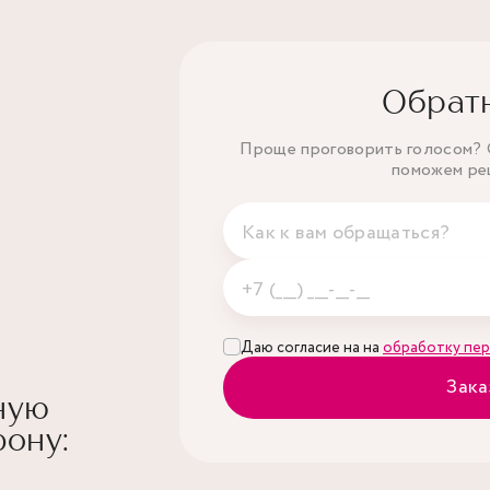
Обрат
Проще проговорить голосом? О
поможем ре
Даю согласие на на
обработку пер
Зака
ную
ону: