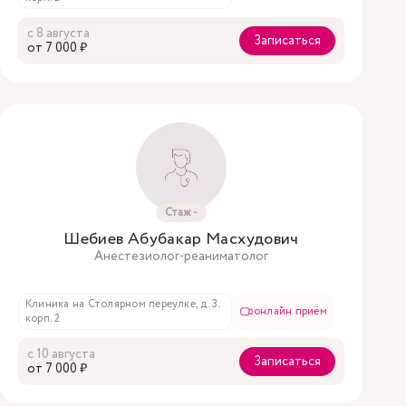
с 8 августа
Записаться
oт 7 000 ₽
Стаж -
Шебиев Абубакар Масхудович
Анестезиолог-реаниматолог
Клиника на Столярном переулке, д. 3.
онлайн приём
корп. 2
с 10 августа
Записаться
oт 7 000 ₽