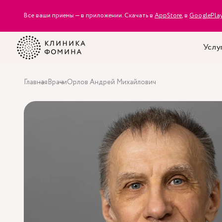
Все ваши приемы — в приложении. Скачать в
AppStore
, в
GooglePla
Услу
Главная
Врачи
Орлов Андрей Михайлович