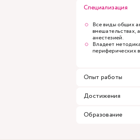
Специализация
Все виды общих а
вмешательствах, 
анестезией.
Владеет методика
периферических в
Опыт работы
Достижения
Образование