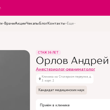
y
.
ги
Врачи
Акции
Чекапы
Блог
Контакты
Еще
СТАЖ 36 ЛЕТ
Орлов Андрей
Анестезиолог-реаниматолог
Клиника на Столярном переулке, д.
3. корп. 2
Кандидат медицинских наук
Приём в клинике