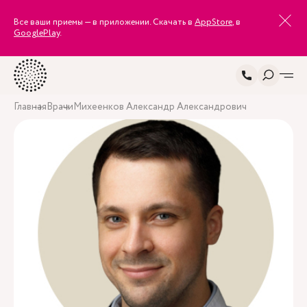
Все ваши приемы — в приложении. Скачать в
AppStore
, в
GooglePlay
.
Главная
Врачи
Михеенков Александр Александрович