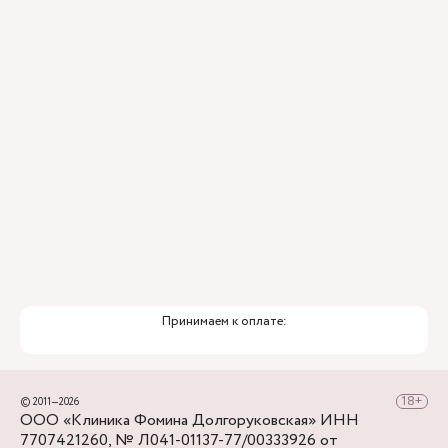
Для тех, кто добирается к нам на личном авто
перед клиникой предусмотрена бесплатная
парковка.
Принимаем к оплате:
© 2011—2026
ООО «Клиника Фомина Долгоруковская» ИНН
7707421260, № Л041-01137-77/00333926 от