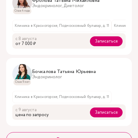
Фролова Татьяна Михайловна
Эндокринолог, Диетолог
Стаж 4 года
Клиника в Красногорске, Подмосковный бульвар, д. 11
Клиника на Ст
с 8 августа
Записаться
oт 7 000 ₽
Бочкалова Татьяна Юрьевна
Эндокринолог
Стаж 9 лет
Клиника в Красногорске, Подмосковный бульвар, д. 11
с 9 августа
Записаться
цена по запросу