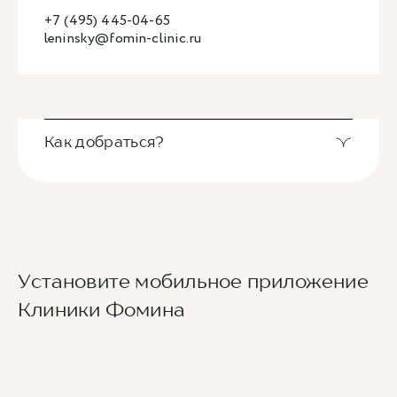
+7 (495) 445-04-65
leninsky@fomin-clinic.ru
Как добраться?
Выход из станции метро Новаторская через
Установите мобильное приложение
второй вестибюль, далее направо. По улице
Новаторов движемся прямо, спускаемся по
Клиники Фомина
лестнице и идем вдоль школ (путь лежит между
двух школ) до улицы Эльдара Рязанова. По ней
также следуем прямо. Клиника будет
находиться по правой стороне.