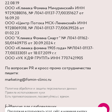
22.08.19
ООО «Клиника Фомина Мичуринский» ИНН
9729288016, № Л041-01137-77/00351627 от
16.09.20
ООО «Центр Потока МСК-Ленинский» ИНН
9728069318, № Л041-01137-77/00639526 от
01.02.23
ООО "Клиника Фомина Смарт" № Л041-01162-
50/01409715 от 30.09.2024 г.
ООО «Клиника фомина 1905 года» №Л041-01137-
77/00333051 от 18.07.2019 г. г.
ООО «УК КДФ ГРУПП» ИНН 7707421905
По вопросам PR и кросс-промо сотрудничества
пишите:
marketing@fomin-clinic.ru
Политика обработки и защиты персональных данных
Правила использования куки
Есть противопоказания, посоветуйтесь с врачом.
Версия для слабовидящих
Продолжая использовать этот сайт и нажимая кнопку