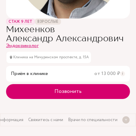
СТАЖ 9 ЛЕТ
ВЗРОСЛЫЕ
Михеенков
Александр Александрович
Эндокринолог
Клиника на Мичуринском проспекте, д. 15А
Приём в клинике
от 13 000 ₽
i
Позвонить
информация
Свяжитесь с нами
Врачи по специальности