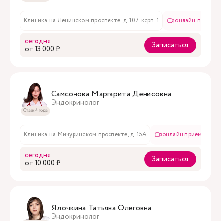
Клиника на Ленинском проспекте, д. 107, корп. 1
онлайн приём
сегодня
Записаться
oт 13 000 ₽
Самсонова Маргарита Денисовна
Эндокринолог
Стаж 4 года
Клиника на Мичуринском проспекте, д. 15А
онлайн приём
в
сегодня
Записаться
oт 10 000 ₽
Ялочкина Татьяна Олеговна
Эндокринолог