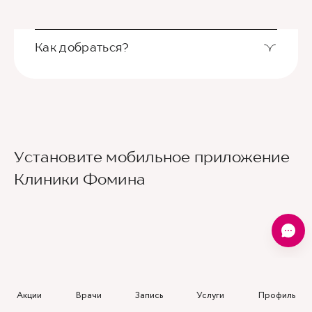
Как добраться?
Выход из станции метро Новаторская через
Установите мобильное приложение
второй вестибюль, далее направо. По улице
Новаторов движемся прямо, спускаемся по
Клиники Фомина
лестнице и идем вдоль школ (путь лежит между
двух школ) до улицы Эльдара Рязанова. По ней
также следуем прямо. Клиника будет
находиться по правой стороне.
Для тех, кто добирается к нам на личном авто
перед клиникой предусмотрена бесплатная
парковка.
Акции
Врачи
Запись
Услуги
Профиль