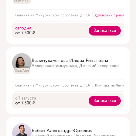
Стаж 14 лет
Клиника на Мичуринском проспекте, д. 15А
онлайн приём
в
сегодня
Записаться
oт 7 500 ₽
Валимухаметова Илюза Ринатовна
Аллерголог-иммунолог, Детский аллерголог
Стаж 7 лет
Клиника на Мичуринском проспекте, д. 15А
Клиника на Ленинском пр
с 7 августа
Записаться
oт 7 500 ₽
Бабко Александр Юрьевич