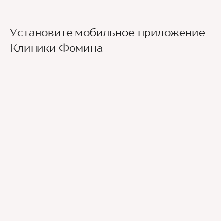
Выход из станции метро Новаторская через
Установите мобильное приложение
второй вестибюль, далее направо. По улице
Новаторов движемся прямо, спускаемся по
Клиники Фомина
лестнице и идем вдоль школ (путь лежит между
двух школ) до улицы Эльдара Рязанова. По ней
также следуем прямо. Клиника будет
находиться по правой стороне.
Для тех, кто добирается к нам на личном авто
перед клиникой предусмотрена бесплатная
парковка.