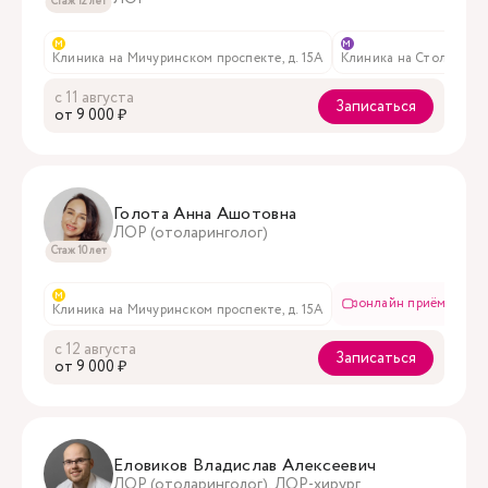
Стаж 12 лет
м
м
Клиника на Мичуринском проспекте, д. 15А
Клиника на Столярном пе
с 11 августа
Записаться
oт 9 000 ₽
Голота Анна Ашотовна
ЛОР (отоларинголог)
Стаж 10 лет
м
онлайн приём
Клиника на Мичуринском проспекте, д. 15А
с 12 августа
Записаться
oт 9 000 ₽
Еловиков Владислав Алексеевич
ЛОР (отоларинголог), ЛОР-хирург