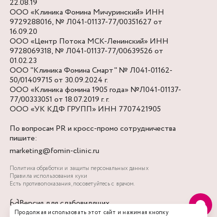
22.08.19
ООО «Клиника Фомина Мичуринский» ИНН
9729288016, № Л041-01137-77/00351627 от
16.09.20
ООО «Центр Потока МСК-Ленинский» ИНН
9728069318, № Л041-01137-77/00639526 от
01.02.23
ООО "Клиника Фомина Смарт" № Л041-01162-
50/01409715 от 30.09.2024 г.
ООО «Клиника фомина 1905 года» №Л041-01137-
77/00333051 от 18.07.2019 г. г.
ООО «УК КДФ ГРУПП» ИНН 7707421905
По вопросам PR и кросс-промо сотрудничества
пишите:
marketing@fomin-clinic.ru
Политика обработки и защиты персональных данных
Правила использования куки
Есть противопоказания, посоветуйтесь с врачом.
Версия для слабовидящих
Продолжая использовать этот сайт и нажимая кнопку