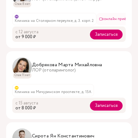
Стаж 8 лет
м
онлайн приём
Клиника на Столярном переулке, д. 3. корп. 2
с 12 августа
Записаться
oт 9 000 ₽
Добрякова Марта Михайловна
ЛОР (отоларинголог)
Стаж 11 лет
м
Клиника на Мичуринском проспекте, д. 15А
с 15 августа
Записаться
oт 8 000 ₽
Сирота Ян Константинович