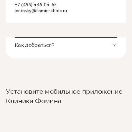
+7 (495) 445-04-65
leninsky@fomin-clinic.ru
Как добраться?
Выход из станции метро Новаторская через
Установите мобильное приложение
второй вестибюль, далее направо. По улице
Новаторов движемся прямо, спускаемся по
Клиники Фомина
лестнице и идем вдоль школ (путь лежит между
двух школ) до улицы Эльдара Рязанова. По ней
также следуем прямо. Клиника будет
находиться по правой стороне.