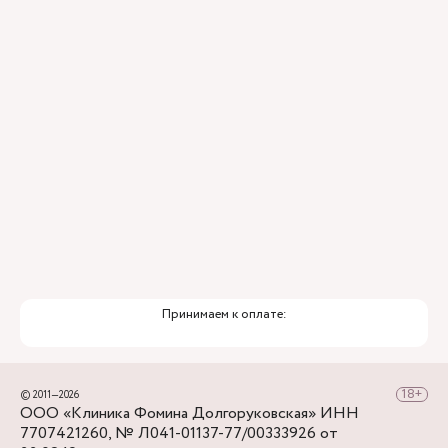
Для тех, кто добирается к нам на личном авто
перед клиникой предусмотрена бесплатная
парковка.
Принимаем к оплате:
© 2011—2026
ООО «Клиника Фомина Долгоруковская» ИНН
7707421260, № Л041-01137-77/00333926 от