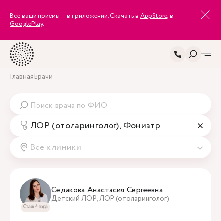
Все ваши приемы — в приложении. Скачать в
AppStore
, в
GooglePlay
.
Главная
Врачи
ЛОР (отоларинголог), Фониатр
Все клиники
Седакова Анастасия Сергеевна
Детский ЛОР, ЛОР (отоларинголог)
Стаж 4 года