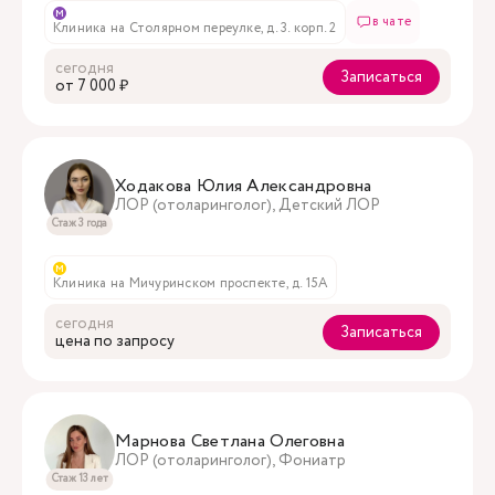
м
в чате
Клиника на Столярном переулке, д. 3. корп. 2
сегодня
Записаться
oт 7 000 ₽
Ходакова Юлия Александровна
ЛОР (отоларинголог), Детский ЛОР
Стаж 3 года
м
Клиника на Мичуринском проспекте, д. 15А
сегодня
Записаться
цена по запросу
Марнова Светлана Олеговна
ЛОР (отоларинголог), Фониатр
Стаж 13 лет