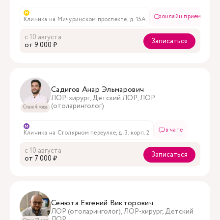
м
онлайн приём
Клиника на Мичуринском проспекте, д. 15А
с 10 августа
Записаться
oт 9 000 ₽
Садигов Анар Эльмарович
ЛОР-хирург, Детский ЛОР, ЛОР
(отоларинголог)
Стаж 4 года
м
в чате
Клиника на Столярном переулке, д. 3. корп. 2
с 10 августа
Записаться
oт 7 000 ₽
Сенюта Евгений Викторович
ЛОР (отоларинголог), ЛОР-хирург, Детский
ЛОР