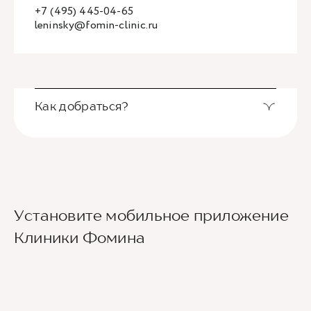
+7 (495) 445-04-65
leninsky@fomin-clinic.ru
Как добраться?
Выход из станции метро Новаторская через
Установите мобильное приложение
второй вестибюль, далее направо. По улице
Новаторов движемся прямо, спускаемся по
Клиники Фомина
лестнице и идем вдоль школ (путь лежит между
двух школ) до улицы Эльдара Рязанова. По ней
также следуем прямо. Клиника будет
находиться по правой стороне.