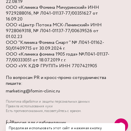
22.08.19
ООО «Клиника Фомина Мичуринский» ИНН
9729288016, № Л041-01137-77/00351627 от
16.09.20
ООО «Центр Потока МСК-Ленинский» ИНН
9728069318, № Л041-01137-77/00639526 от
01.02.23
ООО "Клиника Фомина Смарт" № Л041-01162-
50/01409715 от 30.09.2024 г.
ООО «Клиника фомина 1905 года» №Л041-01137-
77/00333051 от 18.07.2019 г. г.
ООО «УК КДФ ГРУПП» ИНН 7707421905
По вопросам PR и кросс-промо сотрудничества
пишите:
marketing@fomin-clinic.ru
Политика обработки и защиты персональных данных
Правила использования куки
Есть противопоказания, посоветуйтесь с врачом.
Версия для слабовидящих
Продолжая использовать этот сайт и нажимая кнопку