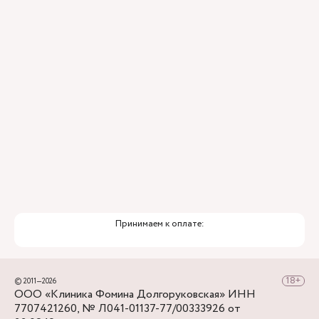
Для тех, кто добирается к нам на личном авто
перед клиникой предусмотрена бесплатная
парковка.
Принимаем к оплате:
© 2011—2026
ООО «Клиника Фомина Долгоруковская» ИНН
7707421260, № Л041-01137-77/00333926 от