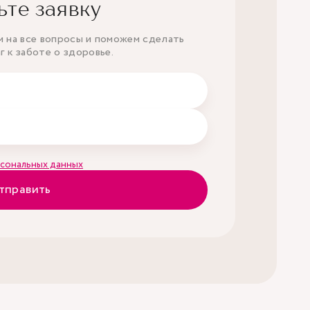
ьте заявку
м на все вопросы и поможем сделать
1 шт.
 к заботе о здоровье.
1 шт.
 trachomatis, ДНК Mycoplasma genitalium,
1 шт.
 (типирование), ДНК Trichomonas
сональных данных
тправить