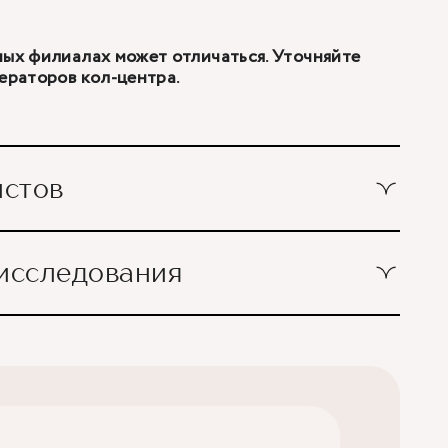
ных филиалах может отличаться. Уточняйте
ператоров кол-центра.
истов
1 шт.
исследования
1 шт.
), качественное суммарное определение
1 шт.
антитела к 1 и 2 типу вируса и антиген p24
1 шт.
ифилиса (Treponema pallidu