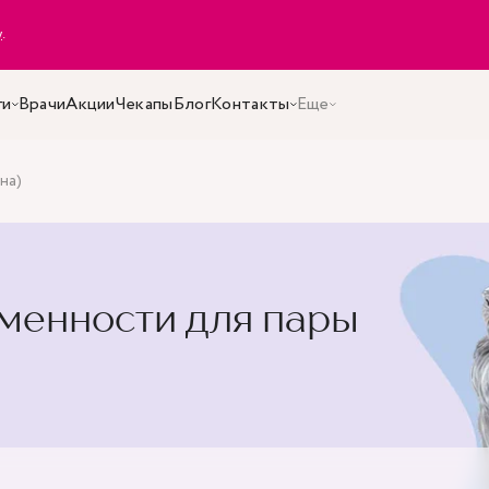
y
.
ги
Врачи
Акции
Чекапы
Блог
Контакты
Еще
на)
менности для пары