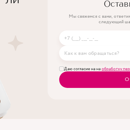
Остав
Anti-HBe, (кач.)
Мы свяжемся с вами, ответи
следующий шаг
Anti-HCV, IgM (кач.)
ДНК Neisseria gonorrhoeae, ДНК Chlamydia
ДНК Mycoplasma hominis, ДНК Ureaplasma
Даю согласие на на
обработку пер
О