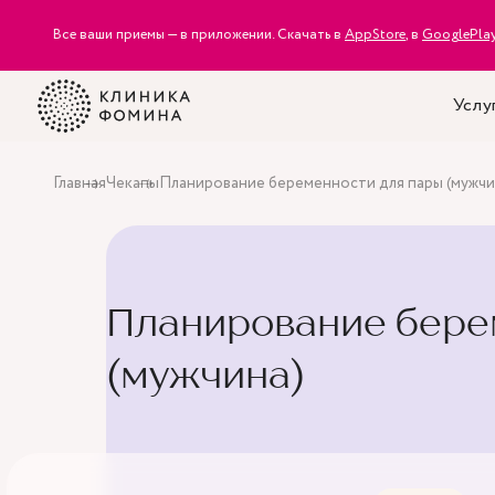
Все ваши приемы — в приложении. Скачать в
AppStore
, в
GooglePla
Услу
Главная
Чекапы
Планирование беременности для пары (мужчи
Планирование бере
(мужчина)