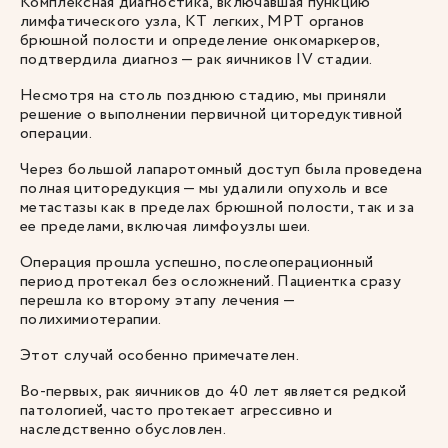
Комплексная диагностика, включавшая пункцию
лимфатического узла, КТ легких, МРТ органов
брюшной полости и определение онкомаркеров,
подтвердила диагноз — рак яичников IV стадии.
Несмотря на столь позднюю стадию, мы приняли
решение о выполнении первичной циторедуктивной
операции.
Через большой лапаротомный доступ была проведена
полная циторедукция — мы удалили опухоль и все
метастазы как в пределах брюшной полости, так и за
ее пределами, включая лимфоузлы шеи.
Операция прошла успешно, послеоперационный
период протекал без осложнений. Пациентка сразу
перешла ко второму этапу лечения —
полихимиотерапии.
Этот случай особенно примечателен.
Во-первых, рак яичников до 40 лет является редкой
патологией, часто протекает агрессивно и
наследственно обусловлен.