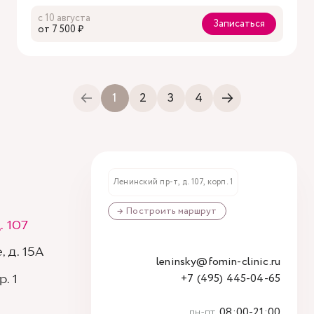
с 10 августа
Записаться
oт 7 500 ₽
1
2
3
4
Ленинский пр-т, д. 107, корп. 1
→ Построить маршрут
. 107
 д. 15А
leninsky@fomin-clinic.ru
+7 (495) 445-04-65
. 1
пн-пт
08:00-21:00