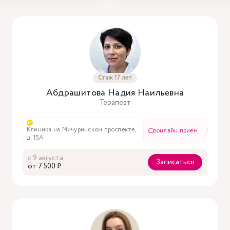
Стаж 17 лет
Абдрашитова Надия Наильевна
Терапевт
м
м
кой улице, д.
Клиника на Мичуринском проспекте,
Клиника на Столярном переулке, д. 3.
онлайн приём
онлайн приём
в чат
д. 15А
корп. 2
с 9 августа
Записаться
oт 7 500 ₽