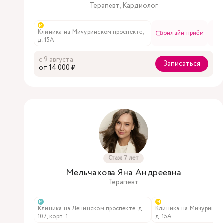
Терапевт, Кардиолог
м
Клиника на Мичуринском проспекте,
онлайн приём
в
д. 15А
с 9 августа
Записаться
oт 14 000 ₽
Стаж 7 лет
Мельчакова Яна Андреевна
Терапевт
м
м
Клиника на Ленинском проспекте, д.
Клиника на Мичуринско
107, корп. 1
д. 15А