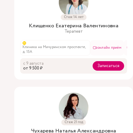
Стаж 14 лет
Клищенко Екатерина Валентиновна
Терапевт
м
Клиника на Мичуринском проспекте,
онлайн приём
в
д. 15А
с 9 августа
Записаться
oт 9 500 ₽
Стаж 21 год
Чухарева Наталья Александровна