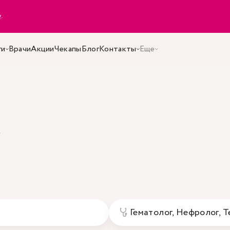
y
.
ги
Врачи
Акции
Чекапы
Блог
Контакты
Еще
а