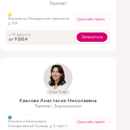
Терапевт
м
Клиника на Мичуринском проспекте,
е
онлайн приём
в чате
д. 15А
с 10 августа
Записаться
oт 9 500 ₽
Стаж 11 лет
Квасова Анастасия Николаевна
Терапевт, Эндокринолог
м
роспекте,
Клиника в Коммунарке,
онлайн приём
в чате
онлайн приём
в чате
Скандинавский бульвар, д. 5, корп. 1