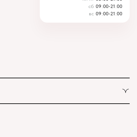
сб
09:00-21:00
вс
09:00-21:00
Новаторская через второй вестибюль, далее направо. По
я прямо, спускаемся по лестнице и идем вдоль школ (путь
до улицы Эльдара Рязанова. По ней также следуем прямо.
я по правой стороне.