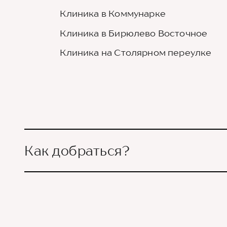
Клиника в Коммунарке
Клиника в Бирюлево Восточное
Клиника на Столярном переулке
Как добраться?
Выход из станции метро 
улице Новаторов движемс
лежит между двух школ) 
Клиника будет находитьс