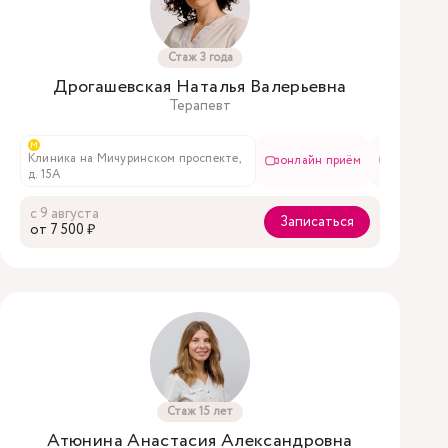
Стаж 3 года
Дрогашевская Наталья Валерьевна
Терапевт
м
 улице, д.
Клиника на Мичуринском проспекте,
онлайн приём
в чате
онлайн приём
в чате
д. 15А
с 9 августа
Записаться
oт 7 500 ₽
Стаж 15 лет
Атюнина Анастасия Александровна