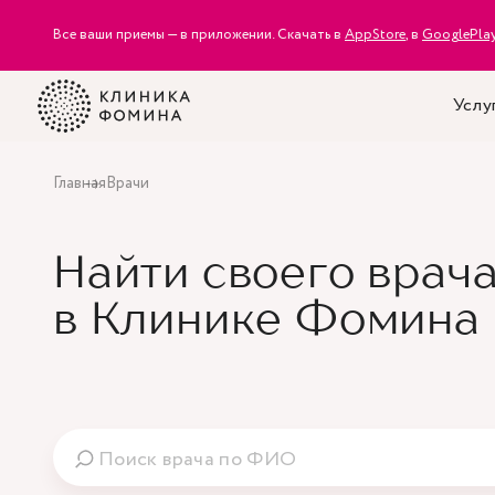
Все ваши приемы — в приложении. Скачать в
AppStore
, в
GooglePla
Услу
Главная
Врачи
Найти своего врач
в Клинике Фомина