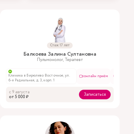
Стаж 17 лет
Балкоева Залина Султановна
Пульмонолог, Терапевт
м
Клиника в Бирюлево Восточное, ул.
е
в чате
онлайн приём
в чате
6-я Радиальная, д. 3, корп. 1
с 9 августа
Записаться
oт 5 000 ₽