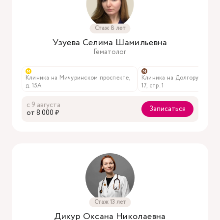
Стаж 8 лет
Узуева Селима Шамильевна
Гематолог
м
м
Клиника на Мичуринском проспекте,
Клиника на Долгоруковской
 чате
д. 15А
17, стр. 1
с 9 августа
Записаться
oт 8 000 ₽
Стаж 13 лет
Дикур Оксана Николаевна