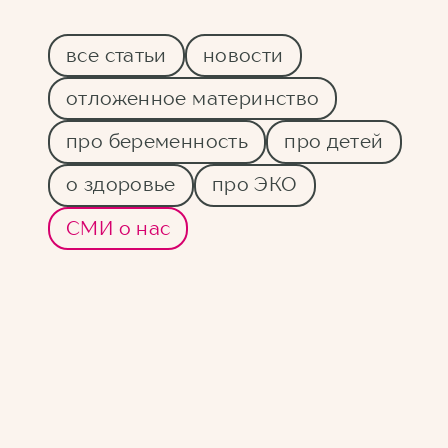
все статьи
новости
отложенное материнство
про беременность
про детей
о здоровье
про ЭКО
СМИ о нас